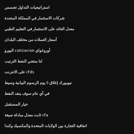
استراتيجيات التداول تجسس
شركات الاستثمار في المملكة المتحدة
معدل العائد على الاستثمار في التعليم الطبي
أسعار العملات من مختلف البلدان
اليورو cotizacion أوروغواي
لنا منتجي النفط الترتيب
على الانترنت cfds
نيويورك إغلاق 5 يوم الرسوم البيانية وسيط
في أي عام سوف ينفد النفط
خيار المستقبل
ثابت معدل مبادلة صيغة cfa
اتفاقية التجارة بين الولايات المتحدة والمكسيك وكندا