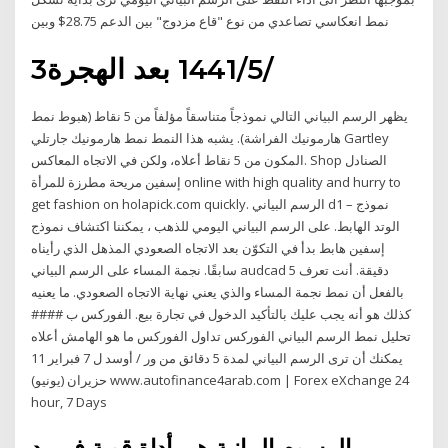
نمط انعكاسي تصاعدي من نوع "قاع مزدوج" بين الدعم 28.75$ وبين
3‏‏/5‏‏/1441 بعد الهجرة
يظهر الرسم البياني التالي نموذجاً متناسقاً مؤلفاً من 5 نقاط (هبوط نمط
هارمونيك الفراشة). يشبه هذا النمط نمط هارمونيك جارتلي Gartley
المكون من 5 نقاط أعلاه، ولكن في الاتجاه المعاكس. Shop الصنادل
إسفين مريحة مطرزة للمرأة online with high quality and hurry to
get fashion on holapick.com quickly. الرسم البياني d1 – نموذج
الوتد الهابط. على الرسم البياني اليومي للذهب ، يمكننا اكتشاف نموذج
إسفين هابط بدأ في التكوّن بعد الاتجاه الصعودي المذهل الذي رأيناه
سابقًا. نجمة المساء على الرسم البياني audcad 5 دقيقة. أنت تعرف
بالفعل أن نمط نجمة المساء والذي يعني نهاية الاتجاه الصعودي. ما يعنيه
كذلك هو أنه يجب عليك بالتأكيد الدخول في تجارة بيع. الفوركس ب ####
تحليل نمط الرسم البياني الفوركس تداول الفوركس ما هو الهامش أعلاه
يمكنك أن ترى الرسم البياني لمدة 5 دقائق من ور / أوسد ل 7 فبراير 11
حزيران (يونيو) www.autofinance4arab.com | Forex eXchange 24
hour, 7 Days
الرسوم البيانية هي أداة قوية في يد