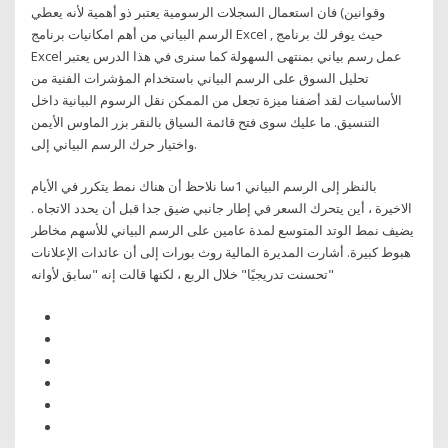
وقوانين) فان استعمال السجلات الرسومية يعتبر ذو أهمية لأنه يعطي
الرسم البياني من أهم امكانيات برنامج Excel , حيث يوفر لك برنامج
Excel عمل رسم بياني بمنتهى السهولة كما سنرى في هذا الدرس يعتبر
تحليل السوق على الرسم البياني باستخدام المؤشرات الفنية من
الأساسيات لقد أضفنا ميزة تجعل من الممكن نقل الرسوم البيانية داخل
التنسيق. ما عليك سوى فتح قائمة السياق بالنقر بزر الماوس الأيمن
واختيار حرك الرسم البياني إلى.
بالنظر إلى الرسم البياني 1سا نلاحظ أن هناك نمط يتكرر في الأيام
الاخيرة ، أين يتحرك السعر في إطار جانبي ضيق جدا قبل أن يحدد الاتجاه .
يضيف نمط الوتد المتوسع لمدة عامين على الرسم البياني للأسهم مخاطر
هبوط كبيرة. أشارت المديرة المالية روث بورات إلى أن عائدات الإعلانات
"تحسنت تدريجيًا" خلال الربع ، لكنها قالت إنه "سابق لأوانه