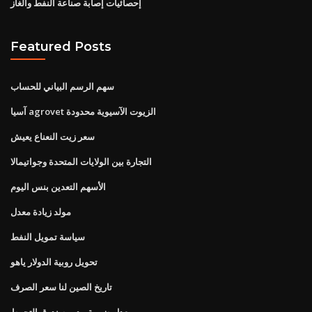
إحصائيات إصابة صناعة النفط والغاز
Featured Posts
سهم الرسم البياني للحساب
آسيا agrovet الزيوت الآسيوية محدودة
سعر زيت النعناع يعيش
التجارة بين الولايات المتحدة وجواتيمالا
الأسهم التعدين بنس اليوم
مولد زيادة معدل
سياسة تمويل النفط
تحويل روبية الدولار ياهو
تاريخ الصين لنا سعر الصرف
معدل ضريبة مدير صندوق التحوط