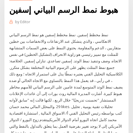
هبوط نمط الرسم البياني إسفين
by
Editor
نمط مخطط إسفين. نمط مخطط إسفين هو نمط الرسم البياني
الانعكاسي ، والذي يتشكل عند الارتفاعات والانخفاضات بين خطين
متقاربين ، الدعم والمقاومة. يحتوي النمط على بعض السمات المتشابهة
للمثلث مع تمييز رئيسي هو زاوية الانحراف (لتشكيل الخطين) في نفس
الاتجاه. وصف وتنفيذ نمط الوتد. إسفين تصاعدي. تنازلي إسفين. الخلاصة:
جميع نمط المثلث يظهر على الرسوم البيانية المختلفة بشكل متكرر.
الكلاسيكية التحليل الفني يعتبره نمطًا يدل على استمرار الاتجاه ؛ ومع ذلك
، في رأيي ، قد يعمل هذا النمط بالتساوي مع الاتجاه الحالي أو ضده.
يضيف نمط الوتد المتوسع لمدة عامين على الرسم البياني للأسهم مخاطر
هبوط كبيرة. أشارت المديرة المالية روث بورات إلى أن عائدات الإعلانات
"تحسنت تدريجيًا" خلال الربع ، لكنها قالت إنه "سابق لأوانه ‎المستشار
والمحلل المالي محمد حسان‎. 29 likes. ‎تحليلات تقنية يومية , تحليل
الاسواق المالية , استشارة اقتصادية‎ كتب بواسطه رئيس التحليل الفني أ/
محمد كامل اتجاه اليورو أمام الدولار الأمريكييتقدم زوج اليورو / الدولار
الأمريكي إلى لا يوجد تغيير بفرضية العمل بما يتعلق بالتداول بالنفط والتي
بموجبها النظر الى اداء النفط على الرسم البياني اليومي نرى بداية تشكل