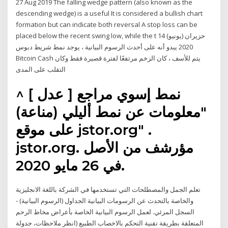
27 Aug 2019 The falling wedge pattern (also known as the
descending wedge) is a useful It is considered a bullish chart
formation but can indicate both reversal A stop loss can be
placed below the recent swing low, while the t 14 حزيران (يونيو)
2020 يبدو أنه على أحدث الرسوم البيانية ، يوجد نمط شريط دبوس
Bitcoin Cash يتم للأسف ، كان الزخم مرتفعًا لفترة قصيرة فقط وكان
التقلب على المدى
نمط إسوي مراجع [ عدل ] ^
"معلومات عن نمط أليلي (مناعة)
على موقع jstor.org" .
jstor.org. مؤرشف من الأصل
في 26 مايو 2020.
تعلم الجمل والمصطلحات التي تستخدمها في الشركة باللغة الانجليزية
والخاصة بالتحدث عن الرسومات البيانية الجداول (الرسوم البيانية) -
السجل المرئي. لعمل الرسوم البيانية الخاصة بأعراض مخاط الرحم
المتعلقة بطريقة تقنية التحكم بالاخصاب الطبيع (انظر ملاحظات، جدولة