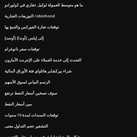
ما هو متوسط ​​العمولة لوكيل عقاري في كولورادو
التوزيعات التجارية robinhood
توقعات تجارة الفوركس والتنبؤ بها
[أوسد] إلى إيلس [أوندا]
توقعات سعر نانوغرام
التحدث إلى خدمة العملاء على الإنترنت الأمازون
شراء بيركشاير هاثاواي فئة الأوراق المالية
الرسم البياني لسوق الأسهم
سوف تسخين أسعار النفط ترتفع
مين أسعار النفط
توقعات السندات لمدة 10 سنوات
التشفير حجم التداول معنى
شكا بطارية احتياطية وقت حساب على الانترنت