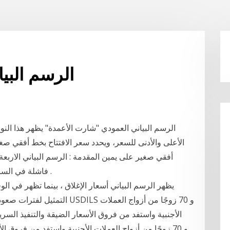
Usdchf الرسم 
الرسم البياني العمودي "شارت الأعمدة" يظهر هذا النوع 
الأعلى والأدنى للسعر، ويحدد سعر الافتتاح بخط أفقي صغ
فاشلة في السابقة لاختراقها .. استطاع المشترون اليوم اختراقها .
التمثيل لفترات صعود وهبوط. أس
الأجنبية واستفد من فروق الأسعار الضيقة والتنفيذ السريع