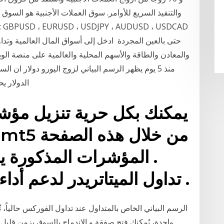
والتنفيذ السريع للأوامر. سوق العملات الأجنبية هو السوق ا
والمعادن والطاقة والأسهم المحلية والعالمية على منصة الويب
منذ 5 يوم يظهر الرسم البياني لزوج اليورو دولار ان 
الدولار يحافظ علي مكاسبه مقابل سلة من العملات ابرزها
يمكنك بكل حرية تنزيل مؤ
. المؤشرات المذكورة ي
تداول الميتاتريدر لدعم أداء تداولاتك في الفوركس .
الرسم البياني الخاص بالمتداول عند تداول الفوركس حالياً، 
واحدة، يُمكنك فتح صفقة و الإندماج بالسوق بزمن قليل جد