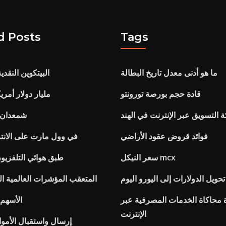
d Posts
Tags
ما هو أدنى معدل تاريخ البطالة
Cours البيتكوين النقد
قادة حجم بورصة تورونتو
20 مليار دولار أمر
التسويق عبر الإنترنت في الهند
شمعدان ك
فوائد قروض عقود الأراضي
Layaway في وول مارت على الان
سعر النيكل mcx
طبق هوائي التلفزيون
تحويل الدولارات إلى اليورو اليوم
المتعقب المؤشرات العالمية الم
محاكاة الخدمات المصرفية عبر
الأسهم 
الإنترنت
إرسال واستقبال الأموا