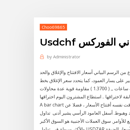
Choo69865
البياني الفوركس
by
Administrator
من الرسم البياني أسعار الافتتاح والإغلاق والحد
ير على يسار العمود، كما يتحدد سعر الإغلاق بخط
أفقي صغير على يمين المقدمة : الرسم البياني الاربعة ساعات ,, ( 1.3700 ) مقاومة قوية عدة محاولات
A bar chart يظهر الرسم البياني أسعار الإغلاق ، بينما تظهر في الوقت نفسه أفتتاح الأسعار ، فضلا عن
فل العامود الرأسي يشير أدنى تداول USDILS و 70 زوجًا من أزواج العملات
 للأوامر. سوق العملات الأجنبية هو السوق الأكبر
والأكثر سيولة في تداول USDZAR و 70 زوجًا من أزواج العملات الأجنبية واستفد من فروق الأسعار الضيقة