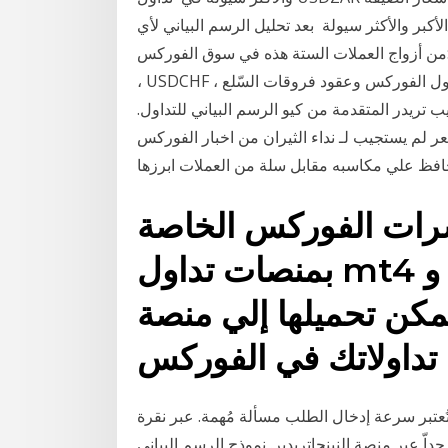
لأكبر والأكثر سيولة بعد تحليل الرسم البياني لأي
من أزواج العملات الستة هذه في سوق الفوركس: GBPUSD ، EURUSD ، USDJPY ، AUDUSD ، USDCAD
، USDCHF ، حتى بالعين المجردة ادخل إلى أسواق المال العالمية وتداول الفوركس وعقود فروقات السّلع
 تريدر المتقدمة من كيو الرسم البياني للتداول.
السعر لم يستجيب لـ نداء الثيران من اخبار الفوركس
شرات الفوركس الخاصة
بمنصات تداول mt4 و mt5 من خلال هذه الصفحة
مكن تحميلها إلي منصة
تُعتبر سرعة إدخال الطلب مسألة مُهمة. عبر نقرة
اّ عبر منصة النينجاتريدير. نموذج الرسم البياني