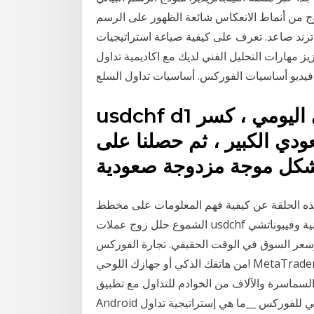
دوج من أنماط الانعكاس شائعة الظهور على الرسم
 ترند صاعد. تعرف على كيفية صياغة استراتيجيات
مهارات التحليل الفني لديك مع اكاديمية تداول xtb.
 فيديو أساسيات الفوركس. أساسيات تداول السلع
usdchf d1 الرسم البياني: على الرسم البياني اليومي ، كسر
دي الكبير ، ثم حصلنا على
ي هذه الحلقة عن كيفية فهم المعلومات على مخطط
الشموع حلل زوج عملات usdchf باستخدام أدوات مُتقدمة للتحليل الفني (الشموع اليابانية وفيبوناتشي
سعر السوق في الوقت الحقيقي. تجارة الفوركس(Forex)
من هاتفك الذكي أو جهازك اللوحي! MetaTrader 4 هي منصة تداول العملات (Forex) الأجنبية الأكثر شعبية
سرة والآلاف من الخوادم للتداول مع تطبيق MetaTrader 4
Android الخاص بك. تحكم في حسابك __مقدمة في الرسم البياني للفوركس __ما هي إستراتيجية تداول