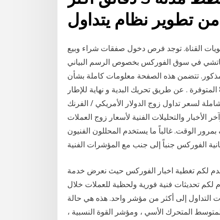
ن تطوير نظام يتداول
ويات القناة. توجد فرص دخول صفقات شراء وبيع
بوناتشي في سوق الفوركس بخصوص الرسم البياني
ور. تتضمن هذه الصفحة معلومات كاملة بشأن usd/chf ، متضمنة الرسم البياني المباشر للـusd/chf و
ديناميكيات الشارت باختيار أي من الإطارات الزمنية 8 المتوفرة . عن طريق تحريك البدية و نهاية للإطار
لة لسعر تداول زوج الدولار الأمريكي / الفرنك
ر والتحليلات الفنية لأسعار زوج العملات usd/chf. تتضمن مخططات الرسم البياني
رور الوقت. غالباً ما يستخدم المحللون الفنيون
ية الفوركس جنباً إلى جنب مع المؤشرات الفنية
 يقدم لكم تغطية اخبار الفوركس حيث نعرض خدمة
م لكم تحديثات فنية فورية ولحظية للعملات خلال
 التداول إلى أكثر من مؤشر واحد. هذه هي حالة
المتوسط المتحرك الأسي ، ومؤشر القوة النسبية ،