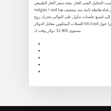
. المحتويات 1 تقديم كلمة 2 التداول حسب التحليل الفنى للغاز: يتجه سعر الغاز الطبيعي
natgas / usd هبوطيًا على الرسم البياني قصير المدى حيث يتحرك داخل قناة هابطة ثابتة منذ منتصف هذا
 إلى لسبع جلسات تداول على التوالى يتحرك زوج
العملات البيتكوين مقابل الدولار btc/usd دون مستوى المقاومة النفسية 40.000 دولار ومستقرا حول
مستوى 32.400 دولار وقت ك