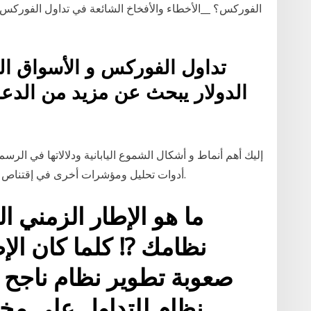
الفوركس؟ __الأخطاء والأفخاخ الشائعة في تداول الفوركس 
تداول الفوركس و الأسواق الما
الدولار يبحث عن مزيد من الدع
إليك أهم أنماط و أشكال الشموع اليابانية ودلالاتها في الرسم
أدوات تحليل ومؤشرات أخرى في إقتناص فرص وتأكيدات دخول قوية في صفقاتك التداولية.
ما هو الإطار الزمني ا
نظامك ⁉️ كلما كان الإ
صعوبة تطوير نظام ناجح ب