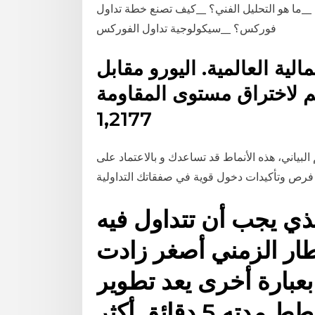
__ما هو التحليل الفني؟ __كيف تصنع خطة تداول
فوركس؟ __سيكولوجية تداول الفوركس
لية العالمية. اليورو مقابل
م لاختراق مستوى المقاومة
1,2177
 البياني، هذه الأنماط قد تساعدك و بالاعتماد على
لذي يجب أن تتداول فيه
طار الزمني أصغر زادت
عبارة أخرى يعد تطوير
نظام للتداول على مخطط مدته 5 دقائق أكثر