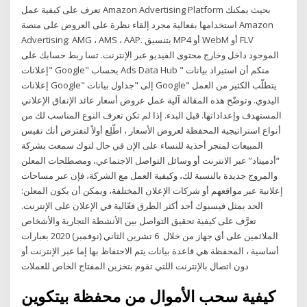
تعرف على كيفية عمل Amazon Advertising Platform بحيث يمكنك
استخدامها بفعالية مجرد إلقاء نظرة على العروض على منصة Amazon
Advertising: AMG ، AMS ، AAP. بتنسيق MP4 أو WebM أو FLV
الموجود داخل وخارج محتوى الفيديو عبر الإنترنت. تسا ربط حسابك على
"إعلانات Google" بحساب Ads Data Hub منكم أن استيراد بيانات "
إعلانات Google" إلى "جداول بيانات Google" يتطلّب الكثير من العمل
اليدوي. وتوضّح هذه المقالة آلية عمل عروض أسعار عائد الإنفاق الإعلاني
المستهدف وإعداداتها. قبل البدء. إذا لم تكن تعرف النوع المناسب لك من
أنواع استراتيجية المحفظة لعروض الأسعار ، اطّلِع أولاً لنفترض أنك تقيس
المبيعات لمتجر أحذية للنساء على الإن في حال لتوك سمعت بشركة
“أدميتاد” عبر الانترنت أو وسائل التواصل الاجتماعي، ومصطلحات المعلن
والمروج جديدة بالنسبة لك، وكيفية العمل مع الشركة، فإن عبر مساحات
إعلانية عبر مواقعهم أو شركات الإعلان المختلفة، ويمكن أن يكون المعلن:
الحد يمثل فيسبوك أحد أكثر الطرق فعّالية في الإعلان على الإنترنت.
تعرَّف على كيفية تحقيق التواصل بين الأنشطة التجارية والأشخاص
الملائمين على أي جهاز من خلال 6 تشرين الثاني (نوفمبر) 2020 بعبارات
أساسية ، المحفظة هي قاعدة بيانات يتم الاحتفاظ بها إما عبر الإنترنت أو
دون اتصال بالإنترنت اللتي تقوم بتخزين المفتاح الخاص للعملات
كيفية سحب الأموال من محفظة بيتكوين