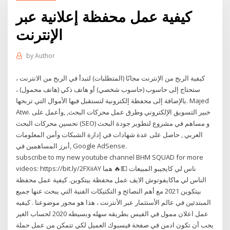
كيفية عمل محفظة إعلانية عبر
الإنترنت
by
Author
كيفية الربح من الإنترنت مجانًا (المتطلبات) لتبدأ في الربح من الانترنت ،
ستحتاج إلى حاسوب (حاسوب شخصي) أو هاتف ذكي (هاتف محمول) ،
بالإضافة إلى محفظة إلكترونية لتستقبل فيها الأموال التي تربحها. Majed
Atwi. خبير التسويق الإلكتروني وطرق عمل محركات البحث, ,وأعمل على
تحسين محركات البحث (SEO) و مساهم في مشروع لتطوير جودة البحث
العربي , حاصل على عدة شهادات في إدارة الشبكات وأمن المعلومات
,أبرز المساهمين في Google AdSense.
subscribe to my new youtube channel BHM SQUAD for more
videos: https://bit.ly/2FXiiAY ناس لي كايجيبو المبيعات 💵🔥 هما
الناس لي ماكايفوتوش الايف عمل محفظة بيتكوين. كيفية عمل محفظة
بيتكوين 2021 مع أهم النصائح و التكتيكات الفنية التي يبحث عنها جميع
المبتدئين في عالم الأستثمار عبر الأنترنت ، هذا هو محور موضوعنا . كيفيه
عمل اعلان ممول في الفيس بطريقه سهله وبسيطه 2020 لحساب الغير
يجب أن تكون ادمن في صفحة فيسبوك العميل لكي تتمكن من عمل حملة