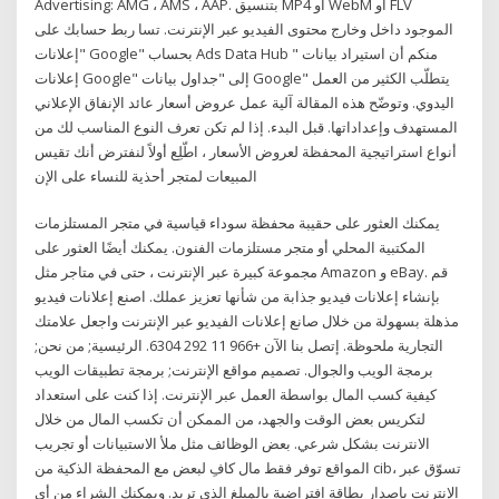
Advertising: AMG ، AMS ، AAP. بتنسيق MP4 أو WebM أو FLV
الموجود داخل وخارج محتوى الفيديو عبر الإنترنت. تسا ربط حسابك على
"إعلانات Google" بحساب Ads Data Hub منكم أن استيراد بيانات "
إعلانات Google" إلى "جداول بيانات Google" يتطلّب الكثير من العمل
اليدوي. وتوضّح هذه المقالة آلية عمل عروض أسعار عائد الإنفاق الإعلاني
المستهدف وإعداداتها. قبل البدء. إذا لم تكن تعرف النوع المناسب لك من
أنواع استراتيجية المحفظة لعروض الأسعار ، اطّلِع أولاً لنفترض أنك تقيس
المبيعات لمتجر أحذية للنساء على الإن
يمكنك العثور على حقيبة محفظة سوداء قياسية في متجر المستلزمات
المكتبية المحلي أو متجر مستلزمات الفنون. يمكنك أيضًا العثور على
مجموعة كبيرة عبر الإنترنت ، حتى في متاجر مثل Amazon و eBay. ‫قم
بإنشاء إعلانات فيديو جذابة من شأنها تعزيز عملك. اصنع إعلانات فيديو
مذهلة بسهولة من خلال صانع إعلانات الفيديو عبر الإنترنت واجعل علامتك
التجارية ملحوظة.‬ إتصل بنا الآن +966 11 292 6304. الرئيسية; من نحن;
برمجة الويب والجوال. تصميم مواقع الإنترنت; برمجة تطبيقات الويب
كيفية كسب المال بواسطة العمل عبر الإنترنت. إذا كنت على استعداد
لتكريس بعض الوقت والجهد، من الممكن أن تكسب المال من خلال
الانترنت بشكل شرعي. بعض الوظائف مثل ملأ الاستبيانات أو تجريب
المواقع توفر فقط مال كافِ لبعض مع المحفظة الذكية من cib، تسوّق عبر
الإنترنت بإصدار بطاقة افتراضية بالمبلغ الذي تريد. ويمكنك الشراء من أي