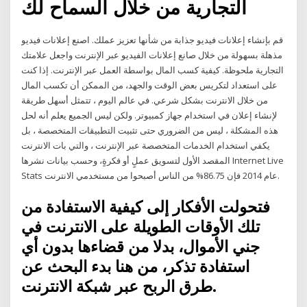
التجارية من خلال السماح لك
‫قم بإنشاء إعلانات فيديو جذابة من شأنها تعزيز عملك. اصنع إعلانات فيديو
مذهلة بسهولة من خلال صانع إعلانات الفيديو عبر الإنترنت واجعل علامتك
التجارية ملحوظة.‬ كيفية كسب المال بواسطة العمل عبر الإنترنت. إذا كنت
على استعداد لتكريس بعض الوقت والجهد، من الممكن أن تكسب المال
من خلال الانترنت بشكل شرعي. في عالم اليوم ، تتمثل أسهل طريقة
لإنشاء إعلان في استخدام جهاز كمبيوتر. ولكن ليس الجميع يعلم أنه لحل
هذه المشكلة ، ليس من الضروري حتى تثبيت التطبيقات المتخصصة ، بل
يكفي استخدام الخدمات المتخصصة عبر الإنترنت ، والتي بات الانترنت
المقصد الأول لتسويق عملٍ أو فكرةٍ، وحسب بيانات نشرها Internet Live
Stats عام 2014 فإن 86.75% من الناس أصبحوا من مستخدمي الانترنت.
فتحولت الأفكار إلى كيفية الاستفادة من
تلك الأوقات الطويلة على الانترنت في
جني الأموال، بدلا من قضاءها بدون أي
استفادة تذكر، من هنا بدء البحث عن
طرق الربح عبر شبكة الانترنت.