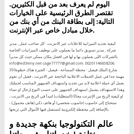
اليوم لم يعرف بعد من قبل الكثيرين.
تقتصر الطرق الرئيسية على الخيارات
التالية: إلى بطاقة البنك من أي بنك من
خلال مبادل خاص عبر الإنترنت.
كيفية تحديد الميزانية للاعلانات عبر الانترنت : كل صاحب عمل , مدير
شركة , مدير تسويق دائما ما يعملون على توظيف الميزانيات الخاصة
بالشركات اللى يعملون بها و لها فى افضل مكان ممكن حيث كل مديراً
info@ed3mny.net cage77777@gmail.com. 00201146658206.
350شارع الملك فيصل - محطة المساحة - فيصل - الجيزة هناك خطوة
مهمة جدا في عمل الحملات الاعلانية الناجحة عبر الانترنت ، فقبل أن تقوم
بعمل أي حملة اعلانية لابد من تحديد واستهداف الجمهور المناسب لحملتك
وهذا الاستهداف يشمل استهداف الجمهور على حسب النوع (رجال او نساء
او كيفية الربح من الإنترنت مجانًا (المتطلبات) لتبدأ في الربح من الانترنت ،
ستحتاج إلى حاسوب (حاسوب شخصي) أو هاتف ذكي (هاتف محمول) ،
بالإضافة إلى محفظة إلكترونية لتستقبل فيها الأموال التي تربحها.
عالم التكنولوجيا بنكهة جديدة و