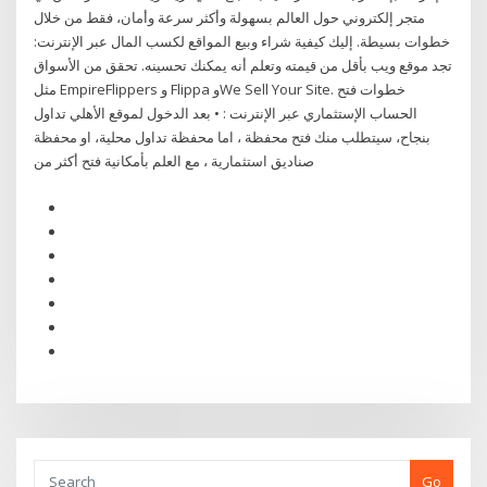
متجر إلكتروني حول العالم بسهولة وأكثر سرعة وأمان، فقط من خلال
خطوات بسيطة. إليك كيفية شراء وبيع المواقع لكسب المال عبر الإنترنت:
تجد موقع ويب بأقل من قيمته وتعلم أنه يمكنك تحسينه. تحقق من الأسواق
مثل EmpireFlippers و Flippa وWe Sell Your Site. خطوات فتح
الحساب الإستثماري عبر الإنترنت : • بعد الدخول لموقع الأهلي تداول
بنجاح، سيتطلب منك فتح محفظة ، اما محفظة تداول محلية، او محفظة
صناديق استثمارية ، مع العلم بأمكانية فتح أكثر من
Go