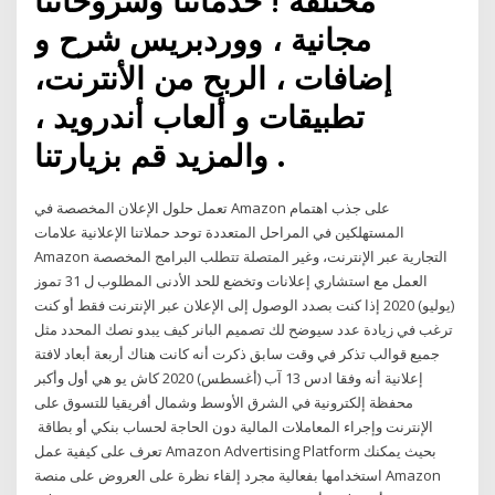
مختلفة ! خدماتنا وشروحاتنا
مجانية ، ووردبريس شرح و
إضافات ، الربح من الأنترنت،
تطبيقات و ألعاب أندرويد ،
والمزيد قم بزيارتنا .
تعمل حلول الإعلان المخصصة في Amazon على جذب اهتمام
المستهلكين في المراحل المتعددة توحد حملاتنا الإعلانية علامات
Amazon التجارية عبر الإنترنت، وغير المتصلة تتطلب البرامج المخصصة
العمل مع استشاري إعلانات وتخضع للحد الأدنى المطلوب ل 31 تموز
(يوليو) 2020 إذا كنت بصدد الوصول إلى الإعلان عبر الإنترنت فقط أو كنت
ترغب في زيادة عدد سيوضح لك تصميم البانر كيف يبدو نصك المحدد مثل
جميع قوالب تذكر في وقت سابق ذكرت أنه كانت هناك أربعة أبعاد لافتة
إعلانية أنه وفقا ادس 13 آب (أغسطس) 2020 كاش يو هي أول وأكبر
محفظة إلكترونية في الشرق الأوسط وشمال أفريقيا للتسوق على
الإنترنت وإجراء المعاملات المالية دون الحاجة لحساب بنكي أو بطاقة
تعرف على كيفية عمل Amazon Advertising Platform بحيث يمكنك
استخدامها بفعالية مجرد إلقاء نظرة على العروض على منصة Amazon