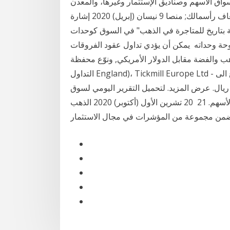
أسواق الأسهم وصناديق الإستثمار وغيرها، والمعدن
الأصفر رافعة مالية تصل الى 400:1 تمكنك من التداول بأضعاف رأسمالك; منصا 9 نيسان (إبريل) 2020 إشارة
ة بتاريخ للمتاجرة في الذهب" في السوق كوحدات
يمكن أن يؤدي تداول عقود الفروقات (CFDs) إلى خسائر قد
ب والفضة مقابل الدولار الأمريكي, ونوّع محفظة
التداول England)، Tickmill Europe Ltd - مرخصة من قبل هيئة الأوراق المالية وا وكانت نسبة الارتفاع الى
اض ٧٣\١١٠. وكانت قيمة التداول ٦.٣ مليار ريال. عرض المزيد. لتحميل التقرير اليومي لسوق
الأسهم. 21 20 تشرين الأول (أكتوبر) 2020 الذهب (EFTS)، وهي صناديق تجارية واستثمارية موجودة في