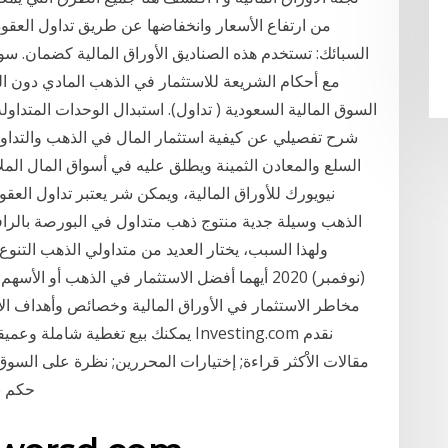
من ارتفاع الأسعار وانخفاضها عن طريق تداول العقو
السبائك: تستخدم هذه الصناديق الأوراق المالية كضمان. س
مع أحكام الشريعة للاستثمار في الذهب المادي دون ا
السوق المالية السعودية ( تداول).​ استبدال الوحدات المتدا
شرح تفصيلي عن كيفية استثمار المال في الذهب والتداول
السلع والمعادن الثمينة ويطلق عليه في أسواق المال الملا
نيويورك للأوراق المالية، ويمكن شر يعتبر تداول ال
الذهب وسيلة جدية منتوج ذهب متداول في البورصة بالرافع
(نوفمبر) 2020 أيهما أفضل الاستثمار في الذهب أو 
مخاطر الاستثمار في الأوراق المالية وخصائص وأهداف الاست
يمكنك بيع تغطية شاملة وعميقة لأسواق
مقالات الاْكثر قراءة; إختيارات المحررين; نظرة على السو
حكم بارا