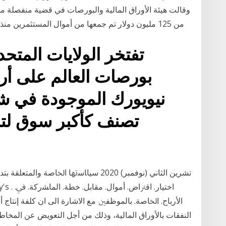
وقالت هيئة الأوراق المالية والبورصات في قضية منفصلة مر
من 125 مليون دولار تم جمعها من أموال المستثمرين منذ مارس 2016، مع اختلاس 35 مليون دولار لشراء
تفتخر الولايات المتحدة
بورصات العالم على أر
نيويورك الموجودة في ش
تصنف كأكبر سوق لتبا
اﻷرﺑﺎح. اﳋﺎﺻﺔ. ﺑﺎﻟﻤﻮﻇﻔﲔ مع الاشارة الى ان كلفة إنتاج 
النفقات بالأوراق المالية، وذلك من أجل التعويض عن المخاط