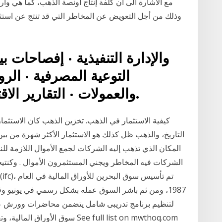
مع الاشارة الى ان كلفة إنتاج أونصة الذهب، كما هي وارد
وذلك من أجل التعويض عن المخاطر التي قد تنتج عن استث
والإدارة التنفيذية · إفصاحات ب
التوعية المصرفية · الرو
والعمولات · التقارير الاقتصادية · المؤسسات المالية.
كيفية الاستثمار في الذهب. تخزين الذهب كان الاستثمار
التاريخ، والذهب ظل كذلك هو الاستثمار الأكثر شهرة من بين 
المكان الذي تذهب إليه الشركات لجمع الأموال اللازمة للن
الشركات فيه المخاطر ويجني المستثمرون الأموال . وكنتي
1987، ومن ثم باشر السوق عمله بشكل رسمي في يونيو و
لتنظيم برنامج تدريبى شامل يتضمن محاضرات وورش عم
سوق الأوراق المالية، وتعريفهم بأ