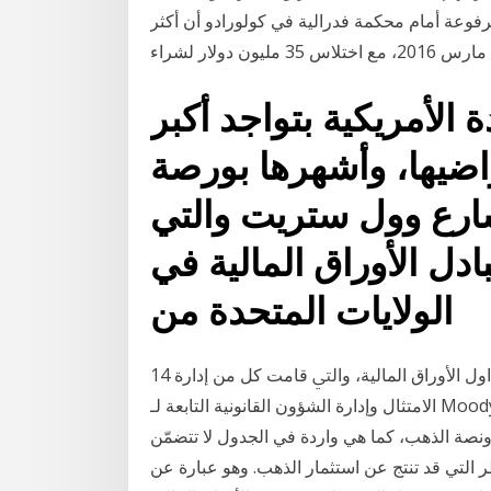
فوعة أمام محكمة فدرالية في كولورادو أن أكثر
 الأمريكية بتواجد أكبر
اضيها، وأشهرها بورصة
ارع وول ستريت والتي
دل الأوراق المالية في
الولايات المتحدة من
14 تشرين الثاني (نوفمبر) 2020 ﺳﻴﺎﺎﺳﲥﺎ اﳋﺎﺻﺔ واﻟﻤﺘﻌﻠﻘﺔ ﺑﺘﺪاول اﻷوراق اﻟﻤﺎﻟﻴﺔ، واﻟﱵ ﻗﺎﻣﺖ ﻛﻞ ﻣﻦ إدارة
اﻻﻣﺘﺜﺎل وإدارة اﻟﺸﺆون اﻟﻘﺎﻧﻮﻧﻴﺔ اﻟﺘﺎﺑﻌﺔ ﻟـ Moody's . اﺧﺘﻴﺎر. اﻗﱰاض. أﻣﻮال. ﻣﻘﺎﺑﻞ. ﺧﻄﺔ. اﻟﻤﺎﺸرﻛﺔ. ﰲ.
أونصة الذهب، كما هي واردة في الجدول لا تتضمّن
ر التي قد تنتج عن استثمار الذهب. وهو عبارة عن