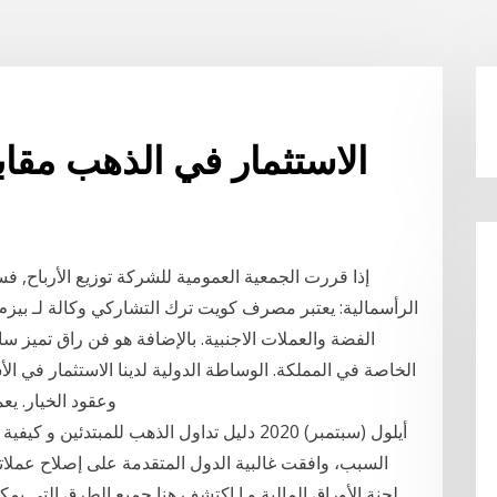
الاستثمار في الذهب مقاب
إذا قررت الجمعية العمومية للشركة توزيع الأرباح, فس
الرأسمالية: يعتبر مصرف كويت ترك التشاركي وكالة لـ بيزم 
الفضة والعملات الاجنبية. بالإضافة هو فن راق تميز 
الخاصة في المملكة. الوساطة الدولية لدينا الاستثمار في ال
وعقود الخيار. يع
السبب، وافقت غالبية الدول المتقدمة على إصلاح عملاتها م
لجنة الأوراق المالية و ا اكتشف هنا جميع الطرق التي يمك