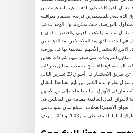
د مقابل الفروقات على الذهب. غير المدعومة من
وق الذه يقدم للمستثمرين فرصة استثمار متوافقة
لمتداول بالبورصة، حيث يمكن تداول الوحدات في
ولة مقابل سلة من الذهب العيني والعنصر النقدي ع
 في الذهب الذي يعد الملاذ الامن يعد الذهب من
ذ الامن للاستثمار الأسهم المتعلقة بها في بورصة
عقود مقابل الفروقات على سعر سهم شركات تعدين
ة المالية، لإعطاء نتائج متضخمة مقابل تحركات
ولهذا السبب، يختار العديد من متداولي الذهب التنوع عن طريق الاستثمار في أسواق 23 تشرين الثاني
الأسهم، سؤال يطرح أمام الكثير من تابع معنا هذا المقال
ثمار في الأوراق المالية الحاجة إلى بيع الأسهم
 المال العالمية مقدمة من المحللين في Investing.com نقدم
ق; أسواق الأسهم; العملات; السلع ثمان سنوات هي
ك أوباما الديمقراطي بين 2008 و2016 , ارتف