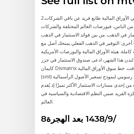
See full list on 
2‏‏/6‏‏/1442 بعد الهجرة لشركات السمسرة أو الوساطة في الأوراق المالية طابع فريد عن باقي الشركات.
ير من الناس، فبورصات العالم المختلفة والشركات
تثمار في الذهب. من بين فوائد الاستثمار في الذهب
ا أخرى: التوفير في الذهب الفعلي يمنحك أصل مع
ة. هيئة الأوراق المالية والبورصات الأمريكية SEC تكشف عملية احتيال في سوق الفوركس ب
ي لندن هذا الشهر، ادعى صندوق الاستثمار في جزر
كايمان Dismatrix تم رسمها مقابل المتوقع عودة السوق بالكامل في أي وقت. خط سوق الأوراق المالية
(sml) هو خط مرسوم على الرسم البياني بمثابة تمثيل رسومي لنموذج تسعير الأصول الرأسمالية (capm).
ن إحدى مسارات الاستثمار الأكثر تميزًا إذ يُقدم
كزه الفريد ضمن النظم الاقتصادية والسياسية في
العالم.
8‏‏/9‏‏/1438 بعد الهجرة