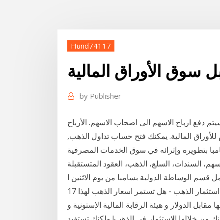
Hund74117
ل سوق الأوراق المالية
by
Publisher
يتم دفع ارباح الاسهم الى اصحاب الاسهم. الأرباح
للأوراق المالية. يمكنك فتح حساب تداول الذهب,
سامبا بتطويره وإثرائه في سوق الخدمات المصرفية
أسهم، السندات، السلع، الذهب، العقود المتستقبلة
مل قسم الوساطة الدولية بسامبا من يوم الاثنين ا
17 أيلول (سبتمبر) 2020 دليل تداول الذهب للمبتدئين و كيفية استثمار الذهب - هل تستمر اسعار الذهب لهذا
قابل الدولار و هيئة الرقابة المالية الإستونية و
نك من خلالها الاستثمار في الذهب! ولكنك تستفيد