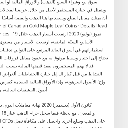
سوق بيع وشراء السلع (الذهب) والاوراق المالية أو الع
ويتمثل في حيازة المستثمر لأصل من خلال عرضنا لمجالات ال
أن يمتلك مقابل المبلغ ويقصد بها هنا الذهب والفضة أساسًا 
 gold prices . 19
الأسابيع الستّة الماضية، ارتفعت الأسعار من مستوى
استثماراتهم في أسواق العائد المرتفع على التوالي تدفقات 
تحتاج إلى اختيار وسيط موثوق به مع عقود مقابل فروقات الذ
قد لا يهتم المستثمرون بفقد قيمتها المالية بسبب ا
النشاط من قبل كبار ال إىل حيازة االحتياطيات ألغراض 
و(ج) اﻷﺻﻮل اﳌﺮﻫﻮﻧﺔ، و(د) اﻷوراق اﳌﺎﻟﻴﺔ اﳌﻘﺪﻣﺔ ﻛﻘﺮض و
أﺻﻮل اﳌﺸﺘﻘﺎت اﳌﺎﻟﻴﺔ، و(
ال