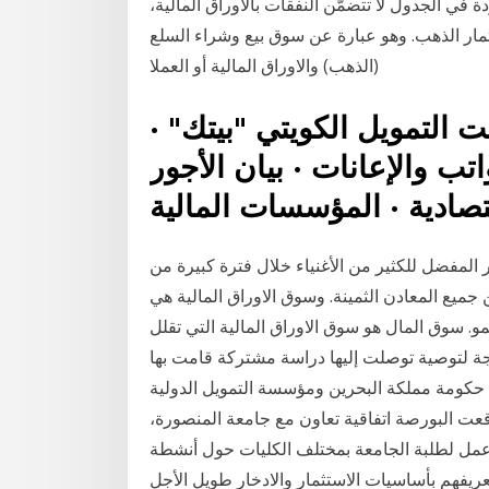
ة في الجدول لا تتضمّن النفقات بالأوراق المالية،
مار الذهب. وهو عبارة عن سوق بيع وشراء السلع
(الذهب) والاوراق المالية أو العملا
يت التمويل الكويتي "بيتك" ·
اتب والإعانات · بيان الأجور
 المفضل للكثير من الأغنياء خلال فترة كبيرة من
جميع المعادن الثمينة. وسوق الاوراق المالية هي
مو. سوق المال هو سوق الاوراق المالية التي تقلل
جة لتوصية توصلت إليها دراسة مشتركة قامت بها
حكومة مملكة البحرين ومؤسسة التمويل الدولية (ifc)، تم تأسيس سوق البحرين للأوراق المالية في العام
قعت البورصة اتفاقية تعاون مع جامعة المنصورة،
ل لطلبة الجامعة بمختلف الكليات حول أنشطة
ساسيات الاستثمار والادخار طويل الأجل See full list on mwthoq.com