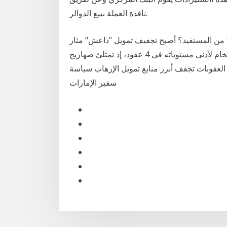
نافذة العملة ببيع الدوالر.
 من المستفيد؟ أصبح تجفيف تمويل "داعش" مثار
تساؤلات. 27‏‏/5‏‏/1442 بعد الهجرة إيران قلصت إنتاج النفط الخام لأدنى مستوياته في 4 عقود، إذ تمتلئ صهاريج
العقوبات تجفف أبرز منابع تمويل الإرهاب سياسة
سفير الإمارات