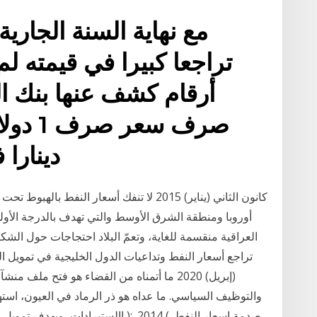
مع نهاية السنة الجاري
تراجعا كبيرا في قيمته ل
أرقام كشف عنها بنك ال
دينارا 
العراقية منقسمة للغاية، وتعمّ البلاد احتجاجات حول الشكاو
(إبريل) 2020 ما أتمناه من القضاء هو فتح م
والتوظيف السياسي. ما عداه هو ذر الرماد في العيون، است
صدمة اسعار النفط. ) 2014. :( االستيراد