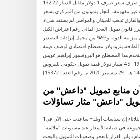
قبل، وفق أرقام كشف عنها بنك الجزائر، بعد أن بلغ سعر صرف سعر صرف 1 دولار مقابل الدينار 132.22
 غير مفهومة.. التجار يتمولون من المركزي بسعر
الفارق تذهب للحيتان والمواطن لم يستفد شيء.
مرر قانون تمويل العجز المالي رغم اعتراض الكتل
الكوردستانية 12-11-2020 ويشكل النفط والغاز 60% من ميزانية الدولة و93% من مجمل إيرادات التصدير
 الطاقة. بترودولار مصطلح اقتصادي لوصف قيمة
ر الأمريكي. [1] [2] وأول من استخدم هذا المصطلح هو البروفسور إبراهيم عويس
أستاذ علم الاقتصاد في جامعة جورج تاون الأمريكية سنة 1973 . 4.5 مليار دولار قيمة تمويل حكومي للقروض
ن منابع تمويل "داعش" من
1‏‏/4‏‏/1442 بعد الهجرة قال وزير النفط الإيراني بيجن زنغنه الثلاثاء إن سياسات أوبك+ ساعدت حتى الآن في
جموعة في صيانة الأسعار عند مستويات "ملائمة".
ام دوائر القرار بالعجز وصعوبات التمويل والبحث