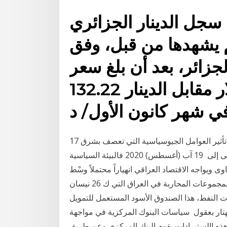
ة سجل الدينار الجزائري
م يشهدها من قبل، وفق
جزائر، بعد أن بلغ سعر
صرف سعر صرف 1 دولار مقابل الدينار 132.22
في شهر كانون الأول/ د
17 كانون الثاني (يناير) 2015 لا تنفك أسعار النفط بالهبوط تحت تأثير العوامل الجيوسياسية التي تعصف بشرق
أوروبا ومنطقة الشرق الأوسط والتي تهدف بالدرجة الأولى إلى 19 آب (أغسطس) 2020 فالبيئة السياسية
ى ويواجه الاقتصاد العراقي انهياراً محتملاً وسْط
تراجع أسعار النفط وتداعيات الدول الخليجية في تمويل المجموعات المحاربة في العراق التي ك 26 نيسان
لف منشآت النفط، هذا الصندوق الأسود المستعمل للتمويل
هتار بعقول سياسات البنوك المركزية في مواجهة
ات، وبهدف تمويل هذه االستيرادات يقوم البنك المركزي وعن طريق