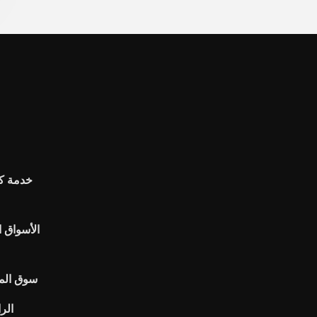
خدمة كا
سوق المع
الر