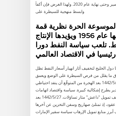
عن تدابير بديلة لإدامة الإنفاق الضروري في الأمد القصير وحتى نهاية عام 2020. ولهذا الغرض فإن أكفأ
وابسط منهجية للسيطرة على
الموسوعة الحرة نظرية قمة
هوبرت للبترول التي وضعها عام 1956 ويؤيدها الإنتاج
فط. تلعب سياسة النفط دورا
مي.
 دول الخليج لتخفيف آثار انهيار أسعار النفط تظل
وق ما يقلل من فرص السيطرة على الوضع ويعمق
الغموض بشأن مستقبل تمويل 9‏‏/5‏‏/1441 بعد الهجرة 10‏‏/5‏‏/1442 بعد الهجرة من المتوقّع أن ينفد احتياطي
ير يطرح إشكالية كبيرة. سياسة واقتصاد اتهامات
بشأن منابع تمويل "داعش" من المستفيد؟ أصبح تجفيف تمويل "داعش" مثار تساؤلات. 27‏‏/5‏‏/1442 بعد
لهجرة إيران قلصت إنتاج النفط الخام لأدنى مستوياته في 4 عقود، إذ تمتلئ صهاريج وسفن التخزين عن آخرها
أبرز منابع تمويل الإرهاب سياسة سفير الإمارات