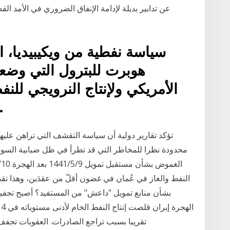
سياسة نفطية من ويكيبيديا، 
الأمريكي ولإنتاج النرويجي للن
رئيسيا في الاقتصاد العال
تؤكد تقارير دولية أن سياسة التقشف التي تراهن عليها
محدودة نظرا للمخاطر التي قد تطرأ في ظل ضبابية الس
النفط والغاز في عُمان في غضون أقلّ من عقدَين، وهذا تقد
ا
تقريبا بسبب تراجع الصادرات. العقوبات تجفف 