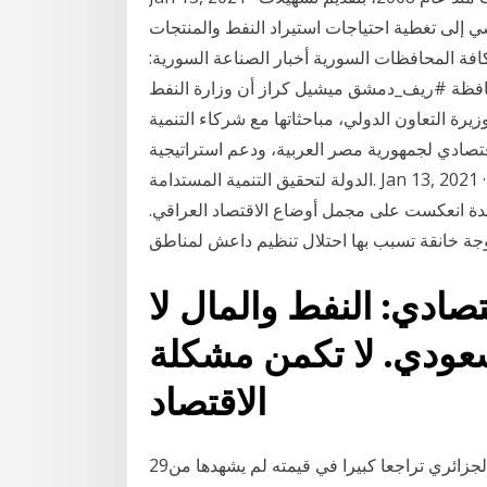
بشكل أساسي إلى تغطية احتياجات استيراد النفط والمنتجات
افة المحافظات السورية أخبار الصناعة السورية:
فظة #ريف_دمشق ميشيل كراز أن وزارة النفط
رة التعاون الدولي، مباحثاتها مع شركاء التنمية
اقتصادي لجمهورية مصر العربية، ودعم استراتيجية
الدولة لتحقيق التنمية المستدامة. Jan 13, 2021 · يترنح الاقتصاد العراقي منذ منتصف 2014-2020 على وقع
ة انعكست على مجمل أوضاع الاقتصاد العراقي.
جة خانقة تسبب بها احتلال تنظيم داعش لمناطق
صادي: النفط والمال لا
لسعودي. لا تكمن مشكلة
الاقتصاد
29‏‏/5‏‏/1442 بعد الهجرة مع نهاية السنة الجارية سجل الدينار الجزائري تراجعا كبيرا في قيمته لم يشهدها من