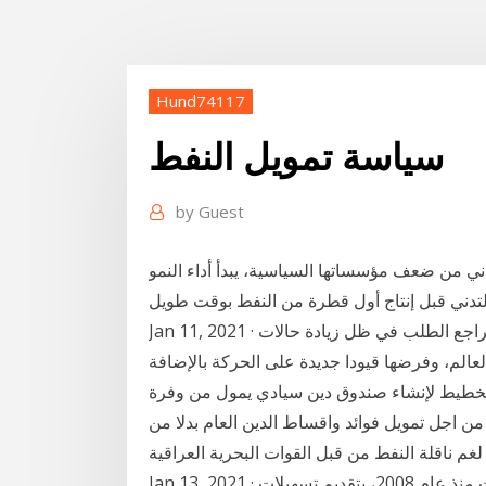
Hund74117
سياسة تمويل النفط
by
Guest
تعاني من ضعف مؤسساتها السياسية، يبدأ أداء النمو
Jan 11, 2021 · انخفضت أسعار النفط بنحو 1% بسبب تجدد مخاوف تراجع الطلب في ظل زيادة حالات
ي العالم، وفرضها قيودا جديدة على الحركة بالإضافة
لاق صارمة في أوروبا. 8- ضرورة التخطيط لإنشاء صندوق دين سيادي يمول من وفرة
من اجل تمويل فوائد واقساط الدين العام بدلا من
 ناقلة النفط من قبل القوات البحرية العراقية .
Jan 13, 2021 · وكانت المؤسسة الدولية الإسلامية لتمويل التجارة قامت منذ عام 2008، بتقديم تسهيلات