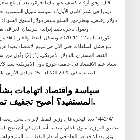
دينارا في شهر كانون الأول/ د سياسة تمويل المستوردات
دولار رخيص، ويطرحون السلع بسعر دولار السوق السوداء و
- وصول باخرة نفط إيرانية البرلمان العراقي ي
مع فشل السلطات حتى الآن في تنويع الاقتصاد بعيدا عن
النفط المشترى بالدولا
الصناعية في 2020 الثلاثاء - 15 جمادى الأولى 1442 هـ - 29 ديسمبر 2020 مـ رقم العدد [ 15372]
سياسة واقتصاد اتهامات بشأ
المستفيد؟ أصبح تجفيف تمويل "داعش" مثار تساؤلات.
تحقيق التوازن بسوق الخام، مضيفا أنه يأمل في أن تنجح الم
ونق بعد الإنخفاض الحاد في أسعار النفط، من المتوقع إهتم