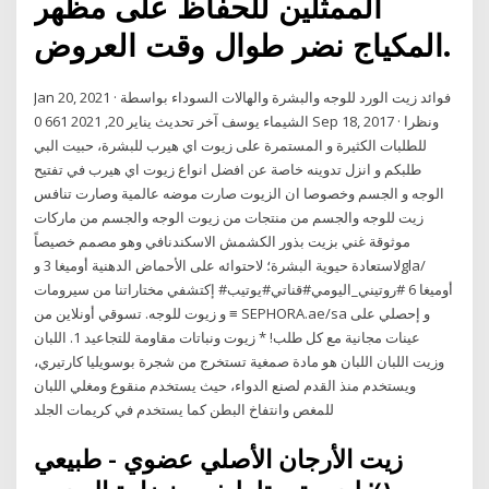
الممثلين للحفاظ على مظهر
المكياج نضر طوال وقت العروض.
Jan 20, 2021 · فوائد زيت الورد للوجه والبشرة والهالات السوداء بواسطة
الشيماء يوسف آخر تحديث يناير 20, 2021 661 0 Sep 18, 2017 · ونظرا
للطلبات الكثيرة و المستمرة على زيوت اي هيرب للبشرة، حبيت البي
طلبكم و انزل تدوينه خاصة عن افضل انواع زيوت اي هيرب في تفتيح
الوجه و الجسم وخصوصا ان الزيوت صارت موضه عالمية وصارت تنافس
زيت للوجه والجسم من منتجات من زيوت الوجه والجسم من ماركات
موثوقة غني بزيت بذور الكشمش الاسكندنافي وهو مصمم خصيصاً
لاستعادة حيوية البشرة؛ لاحتوائه على الأحماض الدهنية أوميغا 3 وgla/
أوميغا 6 #روتيني_اليومي#قناتي#يوتيب# إكتشفي مختاراتنا من سيرومات
و زيوت للوجه. تسوقي أونلاين من ≡ SEPHORA.ae/sa و إحصلي على
عينات مجانية مع كل طلب! * زيوت ونباتات مقاومة للتجاعيد 1. اللبان
وزيت اللبان اللبان هو مادة صمغية تستخرج من شجرة بوسويليا كارتيري،
ويستخدم منذ القدم لصنع الدواء، حيث يستخدم منقوع ومغلي اللبان
للمغص وانتفاخ البطن كما يستخدم في كريمات الجلد
زيت الأرجان الأصلي عضوي - طبيعي