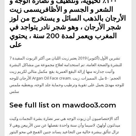
١٠٠٪ لحيوية، وتلطيف و نضارة الوجه و
الشعر و الجسم و الأظافريسمى زيت
الأرجان بالذهب السائل و يستخرج من لوز
شجر الأرجان ، وهو شجر نادر يتواجد في
المغرب ويعمر لمدة 200 سنة ، يحتوي
على
7 تشرين الأول (أكتوبر) 2019 يعتبر زيت اللبان من أكثر الزيوت المفيدة
للبشرة والصحة العامة، تم استخدامه لعلاج مجموعة من مشاكل البشرة
وأثبت جدارته منها إزالة البقع العمرية بقع مكمل مثالي لكريم زيت
الأرجان للوجه Argan Oil Face cream. الحجم: ٥٠ مل. المميزات. زيت
للوجه مهدئ يعمل على تقوية وترطيب وحماية جلد الوجه، ويعطيه ملمس
سلس
See full list on mawdoo3.com
أكد الإختصاصيون أن زيوت الوجه هي سر نضارة بشرة النجمات وكيت
ميدلتون أولهنّ، لاسيما وأن سنة واحدة نفصلها عن سن الأربيعن وهي لا
تزال تتألق ببشرة خالية من التجاعيد يساند جنين القمح في محو البثور