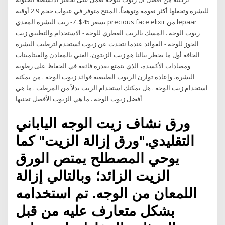
للبشرة وتجعلها أكثر نعومة وتوهجاً، المنتج متوفر في عبوات حجم 2.9 أوقية
بسعر 45$. 7- زيت البشرة المغذي precious face elixir من lepaar
زيوت الوجه . المسك بالزيت العطري للوجه - الاستخدام والتطبيق زيت
الجوز للوجه - الفوائد عندما نتحدث عن زيوت تُستخدم لترطيب البشرة
الجافة أول ما يخطر ببالنا هو زيت الزيتون، الغني بالمعادن والفيتامينات
ومضادات الأكسدة، الذي يتمتع بقدرة فائقة في الحفاظ على رطوبة
البشرة، وإعادة توازن الزيوت الطبيعية فوائد زيوت الوجه . من يمكنه
استخدام زيت الوجه . هل يمكنك استخدام الزيت بدلاً من المرطب . ما هي
أفضل زيوت الوجه . ما هي الزيوت الأفضل تجنبها
ورق نشاف زيت الوجه الياباني
التقليدي."ورق إزالة الزيت" كما
يوحي المصطلح يمتص الورق
الزيت الزائد؛ وبالتالي إزالة
اللمعان من الوجه. تم استخدامه
بشكل متعارف عليه من قبل