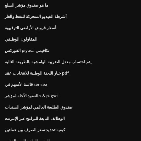
ما هو صندوق مؤشر السلع
أشرطة الفيديو المتحركة للنفط والغاز
أسعار قروض الأراضي الترفيهية
المقاولون الوظيفي
الفوركس piyasa تكافيمي
يتم احتساب معدل الضريبة الهامشية بالطريقة التالية
خيار اللجنة الوطنية للانتخابات عقد pdf
قائمة الأسهم في sensex
العقود الآجلة لمؤشر s & p-gsci
صندوق الطليعة العالمي لمؤشر السندات
الوظائف التابعة للبرامج عبر الإنترنت
كيفية تحديد سعر الصرف بين عملتين
الرسم البياني لليوم الذهبي