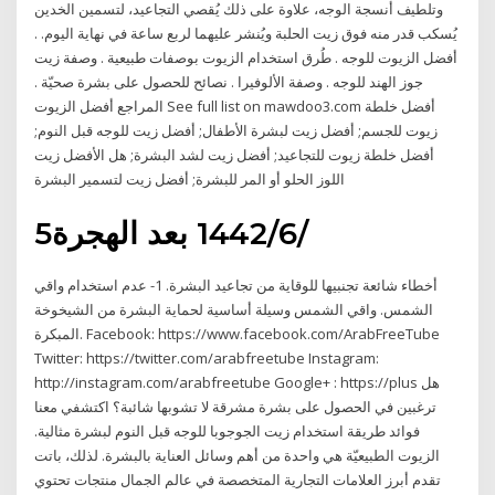
وتلطيف أنسجة الوجه، علاوة على ذلك يُقصي التجاعيد، لتسمين الخدين
يُسكب قدر منه فوق زيت الحلبة ويُنشر عليهما لربع ساعة في نهاية اليوم. .
أفضل الزيوت للوجه . طُرق استخدام الزيوت بوصفات طبيعية . وصفة زيت
جوز الهند للوجه . وصفة الألوفيرا . نصائح للحصول على بشرة صحيّة .
المراجع أفضل الزيوت See full list on mawdoo3.com أفضل خلطة
زيوت للجسم; أفضل زيت لبشرة الأطفال; أفضل زيت للوجه قبل النوم;
أفضل خلطة زيوت للتجاعيد; أفضل زيت لشد البشرة; هل الأفضل زيت
اللوز الحلو أو المر للبشرة; أفضل زيت لتسمير البشرة
5‏‏/6‏‏/1442 بعد الهجرة
أخطاء شائعة تجنبيها للوقاية من تجاعيد البشرة. 1- عدم استخدام واقي
الشمس. واقي الشمس وسيلة أساسية لحماية البشرة من الشيخوخة
المبكرة. Facebook: https://www.facebook.com/ArabFreeTube
Twitter: https://twitter.com/arabfreetube Instagram:
http://instagram.com/arabfreetube Google+ : https://plus هل
ترغبين في الحصول على بشرة مشرقة لا تشوبها شائبة؟ اكتشفي معنا
فوائد طريقة استخدام زيت الجوجوبا للوجه قبل النوم لبشرة مثالية.
الزيوت الطبيعيّة هي واحدة من أهم وسائل العناية بالبشرة. لذلك، باتت
تقدم أبرز العلامات التجارية المتخصصة في عالم الجمال منتجات تحتوي