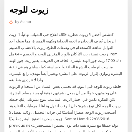
زيوت للوجه
by
Author
اكتشفي أفضل 5 زيوت عطرية فعّالة لعلاج حب الشباب نهائياً. 1- زيت
الريحان يُعرف الريحان برائحته الجذابة ونكهته المميزة، مما يجعله أحد
التوابل شائعة الاستخدام في وصفات الطبخ. زيوت بالاعشاب الطبية,
زيوت ثمينة زيت الأركان بالورد المغربي للوجه و الجسم – 64 مل From
د.ك 17.00 زيت جوز الهند للبشرة الجافة في الخريف. يعتبر زيت جوز الهند
مناسب لترطيب البشرة الجافة والحساسة، كما يساهم هم في تنقية
البشرة وتوازن إفراز الزيوت على البشرة ويعتبر أيضاً مهدىء رائع للبشرة،
ولذا لا تترددي بتطبيقه
خلطة زيوت للوجه قبل النوم. قد تخشى بعض النساء من استخدام الزيوت
على وجوههن، خوفًا من أن يجعل بشرتهن دهنية أو يسد مسام البشرة،
لكن الفكرة تكمن في اختيار الزيت المناسب لنوع بشرتك، إليكِ خلطة
زيوت للوجه لكل نوع بشرة: حان الوقت لنقول وداعا للمرطبات التقليدية.
أصبحت زيوت الوجه عنصرًا أساسيًا في خزانة التجميل ، وذلك بفضل 5
زيوت سحرية لتفتيح البشرة طبيعيًا . Samar Hamdi 22/08/2016.
previous next. نولد جميعًا مع بشرة نقية ذات لون يتضمن المستحضر
تركيبة من افضل ال زيوت للوجه تعمل على تحفيز الأنشطة الحيوية