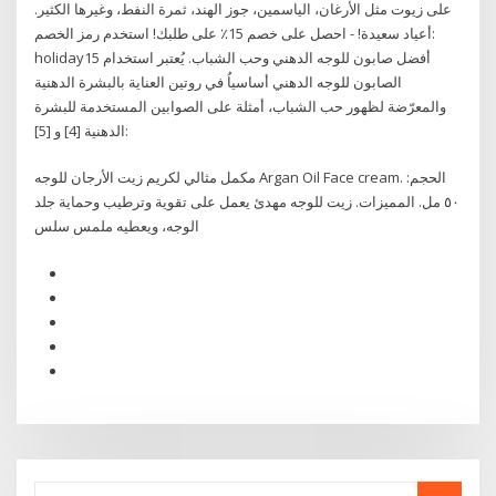
على زيوت مثل الأرغان، الياسمين، جوز الهند، ثمرة النفط، وغيرها الكثير.
أعياد سعيدة! - احصل على خصم 15٪ على طلبك! استخدم رمز الخصم:
holiday15 أفضل صابون للوجه الدهني وحب الشباب. يُعتبر استخدام
الصابون للوجه الدهني أساسياُ في روتين العناية بالبشرة الدهنية
والمعرّضة لظهور حب الشباب، أمثلة على الصوابين المستخدمة للبشرة
الدهنية [4] و [5]:
مكمل مثالي لكريم زيت الأرجان للوجه Argan Oil Face cream. الحجم:
٥٠ مل. المميزات. زيت للوجه مهدئ يعمل على تقوية وترطيب وحماية جلد
الوجه، ويعطيه ملمس سلس