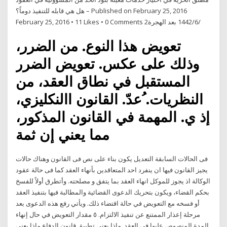
– هل هي قابله للتنفيذ دوماً؟ Published on February 25, 2016
February 25, 2016 • 11 Likes • 0 Comments 2‏‏/6‏‏/1442 بعد الهجرة
تعويض هذا النوع. من الضرر،
وذلك على عكس. تعويض الضرر
المستقبل في نطاق العقد، من
النظريات. ُعدّ. القانون االنكليزي،
إذ ي. المهمة في القانون المذكور،
مما يعني إن ثمة
فى الحالات السابقة التعديل يكون بناء على نص فى القانون وهناك حالات
يجيز القانون فيها ان ينفرد احد المتعاقدين بأنهاء العقد كما فى حالة عقود
الوكالة اذ يجوز للموكل انهاء العقد بما يتفق و مصلحته. وأتطرق أولاً للفسخ
بحكم القضاء، ويكون بتحريك الدعوى القضائية والمطالبة فيها بتنفيذ العقد
أو فسخه مع التعويض في حالة اقتضاء ذلك. ويأتي رفع هذه الدعوى بعد
مرحلة إعذار الممتنع عن تنفيذ الالتزام. ٥ مقدار التعويض في حال إنهاء
المدة المنصوص عليها في العقد, ماذا يعني تطبيق قانون الدفاع ماذا يعني