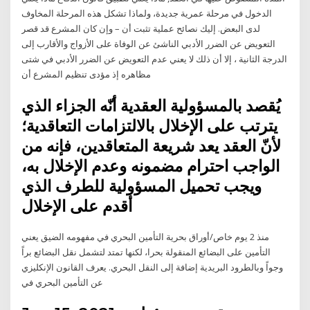
الدخول في مرحلة عمرية جديدة، ولماذا تشكل هذه المرحلة المخاوف
لدى البعض. إليك نصائح عملية تثبت أن – وإن كان المشرع قد قصر
التعويض عن الضرر الأدبي الناشئ عن الوفاة على الأزواج والأقارب إلى
الدرجة الثانية ، إلا أن ذلك لا يعني عدم التعويض عن الضرر الأدبي في شتى
مظاهره إذ مؤدى تنظيم المشرع أن
يُقصد بالمسؤولية العقدية أنّه الجزاء الذي
يترتب على الإخلال بالالتزامات التعاقدية؛
لأنّ العقد يعد شريعة المتعاقدين، فإنه من
الواجب احترام مضمونه وعدم الإخلال به،
ويجب تحميل المسؤولية للطرف الذي
أقدم على الإخلال
منذ 2 يوم خاص/أوراق بحرية التأمين البحري في مفهومه الضيق يعني
التأمين على البضائع المنقولة بحرا، لكنها تمتد لتشمل نقل البضائع براً
وجواً وبالطرود البريدية إضافة إلى النقل البحري. يعرف القانون الإنكليزي
عن التأمين البحري في