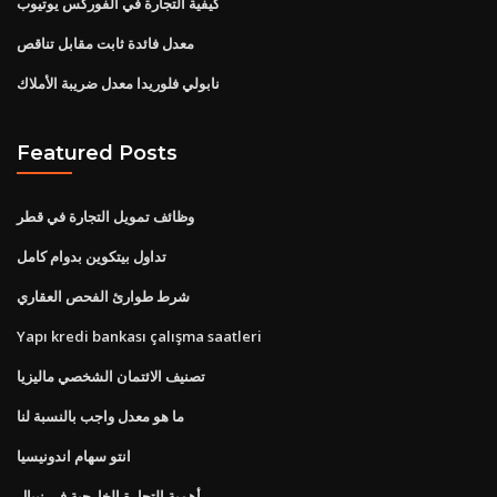
كيفية التجارة في الفوركس يوتيوب
معدل فائدة ثابت مقابل تناقص
نابولي فلوريدا معدل ضريبة الأملاك
Featured Posts
وظائف تمويل التجارة في قطر
تداول بيتكوين بدوام كامل
شرط طوارئ الفحص العقاري
Yapı kredi bankası çalışma saatleri
تصنيف الائتمان الشخصي ماليزيا
ما هو معدل واجب بالنسبة لنا
انتو سهام اندونيسيا
أهمية التجارة الخارجية في نيبال