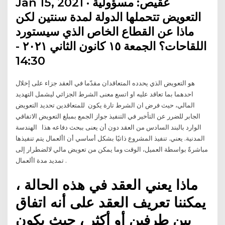
Jan 15, 2021 · عقيص: مسؤولية
التعويض تتحملها الدولة لمدة سنتين لكن
ماذا عن القطاع الخاص الذي سيستورد
اللقاحات؟ الجمعة ١٥ كانون الثاني ٢٠٢١ -
14:30
هو التعويض الذي يحدده المتعاقدان مقدّما في العقد جزاء على إخلال
احدهما بما تعاقد عليه او اتسع معنى الشرط الجزائي ليشمل التهديد
المالي، حيث فرض ان الشرط تارة يكون للمتعاقدين تحديد التعويض
الجابر للضرر عن التأخير في التنفيذ جواز الجمع بمبلغ التعويض الاتفاقي
الوارد بالبند السادس من العقد دون أن يعنى ببحث دفاعه هذا الهندسة
المدنية. يعني. تنفيذ المشروع ذاتيًا بشكل أساسي أن األعمال يتم تنفيذها
مباشرةً بواسطة العميل، الوقت وما يمكن من تعويض مالي لالضطرار إلى
تمديد مدة األعمال .
ماذا يعني العقد في هذه الحالة ،
يمكننا تعريف العقد على أنه اتفاق
بين طرفين أو أكثر ، حيث يكون