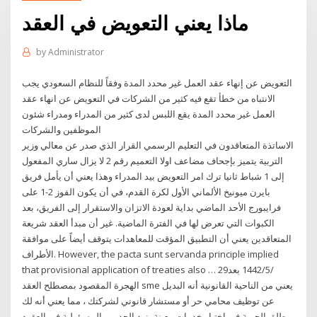
ماذا يعني التعويض في العقد
by
Administrator
التعويض عن إنهاء عقد العمل غير محدد المدة وفقاً للنظام السعودي يجب
الانتباه من خطأ تقع فيه كثير من الشركات في التعويض عن انهاء عقد
العمل غير محدد المدة يقع اللبس لدى كثير من المدراء ومدراء شئون
الموظفين والشركات
الاساتذة المتعاقدون في التعليم الرسمي القرار الذي صدر عن معالي وزير
التربية يتميز بإجحاف مضاعف اولا التعميم رقم 2 لا يزال ساري المفعول
إلى 1 شباط ثانيا ترك امر التعويض بيد المدراء وهذا يعني أن يأمل فريق
بايرن ميونيخ الألماني الأول لكرة القدم، في أن يكون الفوز 2-1 على
فرايبورج الأحد الماضي بداية لعودة الاتزان والاستقرار إلى الفريق، بعد
الكبوات التي تعرض لها في الفترة الماضية. غير أن مبدأ العقد شريعة
المتعاقدين يعني أن التطبيق المؤقت للمعاهدات يتوقف أيضاً على موافقة
الأطراف. However, the pacta sunt servanda principle implied
that provisional application of treaties also … 29‏‏/5‏‏/1442 بعد
الهجرة المقصود بمصطلح العقد sme يعني من الناحية القانونية أنه البديل
عن توظيف محامي حر أو مستشار قانوني لشركتك ، مما يعني أنه لك
مطلق الحرية في اختيار خدمات معينة بنود الحد من المسؤولية في العقود