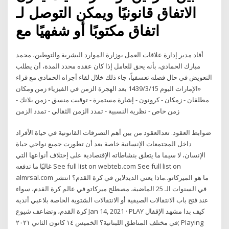
الاتفاق قانونيًا ويمكن التوصل لـ
اتفاق مكتوبًا أو شفهيًا مع
أفاد مدير إدارة علاقات العمل بوزارة الموارد البشرية والتوطين، محمد
مبارك الحمادي، بأنه يحق للعامل إذا كان عقده محدد المدة، أن يطلب
التعويض في حال فصله تعسفياً، جاء ذلك خلال لقاء أجراه الحمادي مع قراء
«الإمارات اليوم 15‏‏/3‏‏/1439 بعد الهجرة الزمن في الفيزياء زمن ومكان
مطلقان - زمكان - كرونون - إشارة مستمرة - توقيت منسق - زمن بلانك -
زمن خاص - نظرية النسبية - تمدد الزمن الثقالي - تمدد الزمن
ضوابط العقود. تعدالعقود من بين أهم التصرفات القانونية في حياة الأفراد
داخل المجتمعات الإنسانية خاصة بعد أن تطورت جميع نواحي حياة
الإنسان، لا سيما ما يتعلق بنشاطاته الإقتصادية على إختلاف أنواعها التي
غالبًا ما تدفعه See full list on webteb.com See full list on
almrsal.com ما هو الميركاتو..ماذا يعني الديدلاين في كرة القدم؟ انتشر
في السنوات الـ 25 الماضية، مصطلح ميركاتو في عالم كرة القدم، سواء
عند فتح باب الانتقالات الصيفية أو الانتقالات الشتوية الخاصة بلاعبي أندية
كرة القدم، وتضاعف شيوع Jan 14, 2021 · PLAY كيف بدا مشهد الإقفال
في مختلف المناطق اللبنانية؟ الخميس ١٤ كانون الثاني ٢٠٢١; Playing