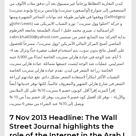
لندن التجارية اكتظاظا وزحاماً غير مسبوق بعد أن تدفق مئات الألوف من
المتبضعين إلى شوارع (أوكسفورد ستريت) و(نايتس بريدج) و(بوند ستريت)
ووقفوا في طوابير طويلة عند بوابات المتاجر الشهيرة ومنها (Selfridges)
و(John Lewis) و حركه “احتلوا وول ستريت”: ثوره الشباب الامريكى ضد
الراسماليه د. صبري محمد خليل / أستاذ الفلسفة بجامعه الخرطوم
sabri.khalil30@yahool.com بداية الحركة: منذ السابع عشر من سبتمبر
الماضي أصبح المركز المالي الأمريكي ?وول ستريت?، مسرحاً للحصول
على أفضل نتائج بدون ندوب، يتم استخدام قطب صغيرة جدًّا وتزال بعد 4-
5 أيام. شد الوجه في عيادة هارلي ستريت الخاصة ابتداءً من 6,900 جنيه
استرليني. عمليات شد الوجه ليست جميعها متماثلة. عيادة هارلي ستريت
الخاصة: زراعة الشعر في لندن. تقدم عيادة هارلي ستريت الخاصة
التقنيات الأكثر ابتكاراً لاستعادة الشعر بشكل دائم. تقع عيادتهم لزراعة
الشعر في شارع هارلي الشهير والمعروف عالمياً، لكنها توفر خدماتها أيضاً
إقرأ المزيد إقرأ أقل. كوبون خصم 6 ستريت 10% على كل الملابس
والأزياء – نوفر لك أفضل كود خصم 6 ستريت يوفر لك خصم يبدأ من 10 %
ويصل إلى 70% عند الشراء من متجر 6 ستريت.
7 Nov 2013 Headline: The Wall
Street Journal highlights the
role of the Internet in the Arab I