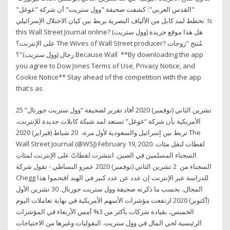
"القدس العربي": كشفت صحيفة "وول ستريت" أن شركة "غوغل"
تخطط لمد كابل من الألياف البصرية يربط بين كيان الاحتلال الإسرائيلي Is
this Wall Street Journal online? هل هذا موقع جريدة (وول ستريت)
على الإنترنت؟ The Wives of Wall Street producer? مُنتج "زوجات
رجال (وول ستريت)"؟ Because Wall **By downloading the app
you agree to Dow Jones Terms of Use, Privacy Notice, and
Cookie Notice** Stay ahead of the competition with the app
that's as
25 تشرين الثاني (نوفمبر) 2020 أفاد تقرير لصحيفة “وول ستريت جورنال”
الأمريكية بأن شركة “غوغل” تستعد لمد شبكة كابلات جديدة للإنترنت،
تربط بين إسرائيل والسعودية لأول مرة، 20 شباط (فبراير) 2020 The
Wall Street Journal (@WSJ) February 19, 2020. لقطات لنقل مئات
السجناء المسلمين في الصين. انتشرت لقطاتٌ على الإنترنت لمئاتِ
السجناء من 2 تشرين الثاني (نوفمبر) 2020 عمرو البساطي - تقول شركة
Chegg للدراسة عبر الإنترنت إن عدد عن عدد كبير في الهند اقتحموا هذا
المجال، بحسب ما ذكرته صحيفة وول ستريت جورنال. 30 تشرين الأول
(أكتوبر) 2020 ارتفعت مؤشرات الأسهم الأمريكية في نهاية تعاملات اليوم
الخميس، بقيادة شركات بأكثر من 3% أمس الأربعاء في المؤشرات
الرئيسية لحي المال في وول ستريت. البقوليات وغيرها من الاحتياجات