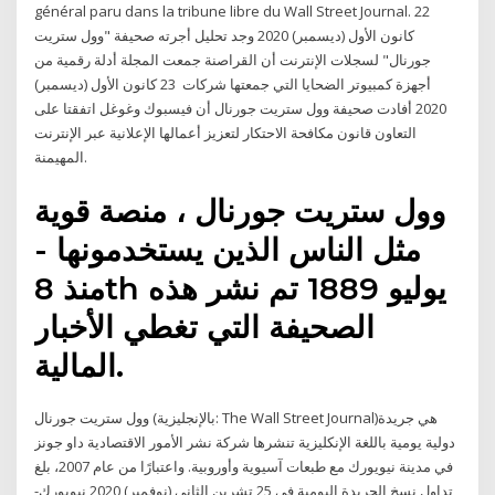
général paru dans la tribune libre du Wall Street Journal. 22
كانون الأول (ديسمبر) 2020 وجد تحليل أجرته صحيفة "وول ستريت
جورنال" لسجلات الإنترنت أن القراصنة جمعت المجلة أدلة رقمية من
أجهزة كمبيوتر الضحايا التي جمعتها شركات 23 كانون الأول (ديسمبر)
2020 أفادت صحيفة وول ستريت جورنال أن فيسبوك وغوغل اتفقتا على
التعاون قانون مكافحة الاحتكار لتعزيز أعمالها الإعلانية عبر الإنترنت
المهيمنة.
وول ستريت جورنال ، منصة قوية
مثل الناس الذين يستخدمونها -
منذ 8th يوليو 1889 تم نشر هذه
الصحيفة التي تغطي الأخبار
المالية.
وول ستريت جورنال (بالإنجليزية: The Wall Street Journal)‏ هي جريدة
دولية يومية باللغة الإنكليزية تنشرها شركة نشر الأمور الاقتصادية داو جونز
في مدينة نيويورك مع طبعات آسيوية وأوروبية. واعتبارًا من عام 2007، بلغ
تداول نسخ الجريدة اليومية في 25 تشرين الثاني (نوفمبر) 2020 نيويورك-