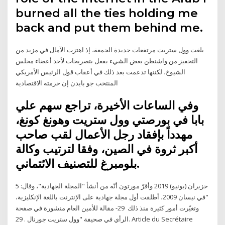
burned all the ties holding me
back and put them behind me.
بلغت وول ستريت مرتفعات جديدة الجمعة، إذ اهتزت الآمال في مزيد من
التحفيز من واشنطن بعض الشيء بفعل بتصريحات لأحد أعضاء مجلس
الشيوخ، لكننها تدعمت بعد ذلك في أعقاب قول الرئيس الأمريكي
المنتخب جو بايدن إن حزمته الاقتصادية
وفي الساعات الأخيرة، تراجع سهم علي
بابا في بورصتي وول ستريت وهونغ كونغ،
مهدداً بإفقاد رجل الأعمال لقب صاحب
أكبر ثروة في الصين، وفقا لترتيب وكالة
بلومبرغ للتصنيف الائتماني.
5 حزيران (يونيو) 2019 وأقرّ مورتون أنّه من أنشأ "المجلة الجهادية"، وقال:
"في نيسان 2009، أطلقت أول مجلة جهادية على الإنترنت باللغة الإنكليزية،
وتغيّرت أمور كثيرة منذ ذلك 29- مقالة للأمين العام منشورة في صفحة
الرأي في صحيفة "وول ستريت جورنال . 29. Article du Secrétaire