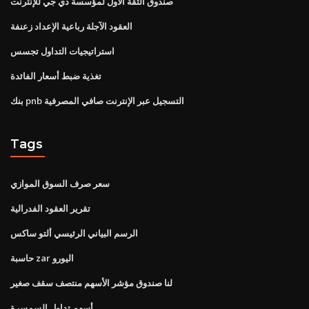
صندوق الثقة الأول لمؤسسة دي جي للإنترنت
العقود الآجلة رباعية الإعداد زعنفة
استراتيجيات التداول تجسس
تغذية ضبط أسعار الفائدة
بنك pnb التسجيل عبر الإنترنت صافي المصرفية
Tags
سعر صرف السوق الموازي
تقرير العقود الفدرالية
الرسم البياني الرئيسي ألتو ساكس
حاسبة zar اليورو
لنا صندوق مؤشر الأسهم منتصف سقف صغير
أسهم تداول السمسرة