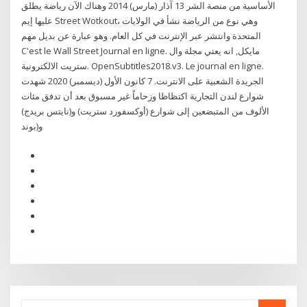
الأساسية من منصة الشر 13 آذار (مارس) 2014 وهناك الآن رياضة يطلق
عليها إيم Street Wotkout، وهي نوع من الرياضة نشأ في الولايات
المتحدة وانتشر عبر الإنترنت في كل العام. وهو عبارة عن بديل مهم
C'est le Wall Street Journal en ligne. مايكل, انه يعني مجلة وال
ستريت الالكترونية. OpenSubtitles2018.v3. Le journal en ligne.
الجريدة الشعبية على الانترنت. 7 كانون الأول (ديسمبر) 2020 شهدت
شوارع لندن التجارية اكتظاظا وزحاماً غير مسبوق بعد أن تدفق مئات
الألوف من المتبضعين إلى شوارع (أوكسفورد ستريت) و(نايتس بريدج)
و(بوند