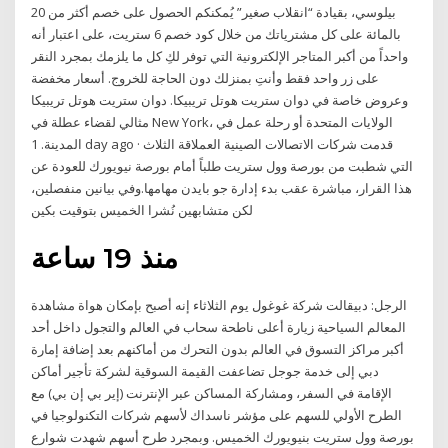
بيلوسي، بقيادة “انقلاب صغير” يُمكنكم الحصول على خصم أكثر من 20
بالمائة على كل مشترياتك من خلال كود خصم 6 ستريت، على اعتبار أنه
واحداً من أكبر المتاجر الإلكترونية التي توفر لكِ كل ما يلزمك بمجرد النقر
على زر واحد فقط وأنتِ بمنزلك دون الحاجة للخروج. أسعار مخفضة
وعروض خاصة في دوان ستريت هوتل تريبيكا. دوان ستريت هوتل تريبيكا
مثالي لقضاء عطلة في New York، الولايات المتحدة أو رحلة عمل في
المدينة. 1 day ago · قدمت شركات الاتصالات الصينية العملاقة الثلاث
التي شطبت من بورصة وول ستريت طلباً أمام بورصة نيويورك للعودة عن
هذا القرار، مباشرة عقب بدء إدارة جو بايدن مهامها.وفي بيانين منفصلين،
لكن متشابهين نُشرا الخميس بتوقيت بكين
منذ 19 ساعة
الرجل: دبيقالت شركة غوغول يوم الثلاثاء إنه أصبح بإمكان هواة مشاهدة
المعالم السياحية زيارة أعلى ناطحة سحاب في العالم والتجول داخل أحد
أكبر مراكز التسوق في العالم بدون التحرك من أماكنهم بعد إضافة إمارة
دبي إلى خدمة جوجل تضاعفت القيمة السوقية لشركة تأجير أماكن
الإقامة في السفر، ومشاركة المساكن عبر الإنترنت (إير بي إن بي) مع
الطرح الأولي للسهم على مؤشر ناسداك لأسهم شركات التكنولوجيا في
بورصة وول ستريت بنيويورك الخميس. وبمجرد طرح أسهم شهدت شوارع