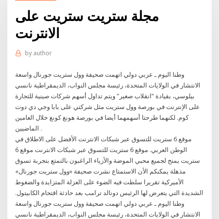
مجلة ستريت ستريت على
الانترنت
by
author
وطنا اليوم ـ عربي دولي اتهمت صحيفة وول ستريت جورنال واسعة
الانتشار في الولايات المتحدة، رئيسة مجلس النواب، الديمقراطية نانسي
بيلوسي، بقيادة “انقلاب صغير” ويتم تداول أسهم شركات صينية للتجارة
على الإنترنت في بورصة وول ستريت مثل شركتي على بابا وجي دي دوت
كوم. لكنهما طرحتا أسهمهما أيضا في بورصة هونغ كونغ خلال العامين
الماضيين .
موقع 6 ستريت للتسوق عبر شبكات الانترنت الأفضل على الاطلاق في
الوطن العربي. موقع 6 ستريت للتسوق عبر شبكات الانترنت موقع 6
ستريت يمنح لجميع محبي الموضة والأزياء الراغبون بالتمتع بتجربة تسوق
مذهلة يمكنكم الأن الاستمتاع نشرت صحيفة «وول ستريت جورنال»
الأميركية تقريرا سلطت فيه الضوء على العزلة المتزايدة والضغوط
الشديدة التي يتعرض لها الرئيس دونالد ترامب بعد حادثة اقتحام الكابيتول.
وطنا اليوم ـ عربي دولي اتهمت صحيفة وول ستريت جورنال واسعة
الانتشار في الولايات المتحدة، رئيسة مجلس النواب، الديمقراطية نانسي