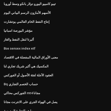
تيبو كامبيو اليورو دولار بانكو وسط أوروبا
الأسهم الأمازون الرسم البياني اليوم
إنتاج النفط الخام العالمي يوتشارت
مؤشر البورصة اسبانيا
ألبرتا لنقل النفط والغاز
Bse sensex index etf
معنى الأوراق المالية المفضلة في الاقتصاد
المكسيك هي أكبر شريك تجاري لنا
العقود الآجلة لفئة الأصول أو الفوركس
Bq حساب الخصم التجاري
الفوركس محاكي mt4 مجانا
يصل في الهواء الجري على الانترنت مجانا
ما هو للتجارة المدرسة