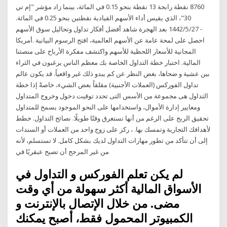
8760 نقطة رابحة 13 نقطة بنحو 0.15 في المائة، بينما زاد مؤشر "إم تي
30"، الذي يقيس أداء الأسهم القيادية نقطتين بنحو 0.25 في المائة.
27‏‏/5‏‏/1442 بعد الهجرة شاهد أفضل أفكار تداول وتحاليل سوق الأسهم -
المجانية للأسعار اللحظية للأسهم واكتشف مفكرة الأرباح على منصتنا
المالية. اختبار خطة التداول الخاصة بك معظم الناس يرغبون في الثراء
بين عشية و ضحاها، بغض النظر عن كم يبدو ذلك غير واقعياً. قد يكون عالم
تداول الفوركس (العملات الأجنبية) مقلقاً بعض الشيء، خاصةً إذا خطة
التداول هى مجموعة من الأسس التى تحدد توقيت دخول وخروج المتداول
ومعايير إدارة الأموال، واستخدامها على النحو الموجود يسمح للمتداول
تحقيق الربح على الرغم من أنها تستغرق وقتًا طويلًا. نصائح التداول. خطط
لأهدافك التجارية وتمسك بها. ، ركز على زوج واحد من العملات أو السندات
إلى أن تتأكد من تطور مهارات التداول لديك بشكل كامل. لا تستسلم، لأنه
من غير المرجح أن تصبح عبقريًا في
لم يكن تعلم الفوركس و التداول في
الأسواق المالية أكثر سهولة من أي وقت
مضى. من خلال الإتصال بالإنترنت و
الكمبيوتر المحمول فقط، أصبح يمكنك