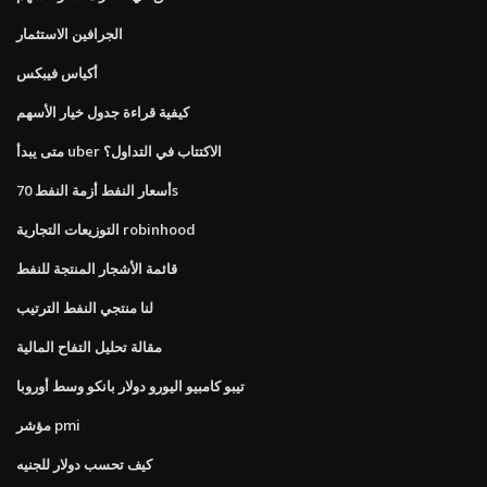
الجرافين الاستثمار
أكياس فيبكس
كيفية قراءة جدول خيار الأسهم
متى يبدأ uber الاكتتاب في التداول؟
أسعار النفط أزمة النفط 70s
التوزيعات التجارية robinhood
قائمة الأشجار المنتجة للنفط
لنا منتجي النفط الترتيب
مقالة تحليل التفاح المالية
تيبو كامبيو اليورو دولار بانكو وسط أوروبا
مؤشر pmi
كيف تحسب دولار للجنيه