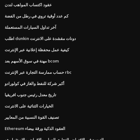
عقود اكتساب المواهب لندن
كم عدد أوقية تروي في رطل من الفضة
آخر تداول السيارات المستعملة
اطلب dunkin دونات مقشدة على الانترنت
كيفية عمل محفظة إعلانية عبر الإنترنت
مهنة في سوق الأسهم بعد bcom
حساب ممارسة التجارة عبر الإنترنت rbc
أكبر شركة للنفط والغاز في كولورادو
تاريخ معدل رئيس جنوب افريقيا
الخيارات الثنائية على الانترنت
تصنيف القوة النسبية من المعايير
Ethereum العقود الذكية ورقة بيضاء
التوسع في الاقتراض التجاري الدولي والإقراض والاستثمار هو