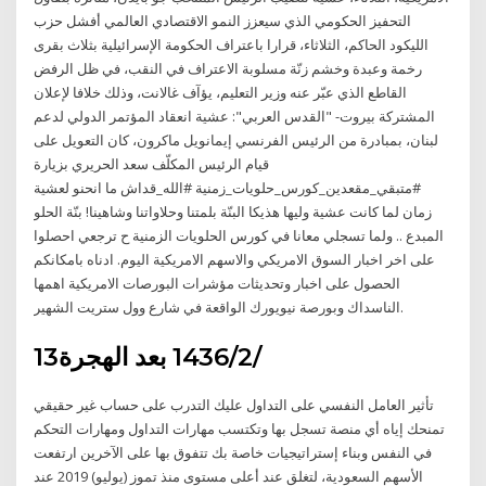
التحفيز الحكومي الذي سيعزز النمو الاقتصادي العالمي أفشل حزب
الليكود الحاكم، الثلاثاء، قرارا باعتراف الحكومة الإسرائيلية بثلاث بقرى
رخمة وعبدة وخشم زنّة مسلوبة الاعتراف في النقب، في ظل الرفض
القاطع الذي عبّر عنه وزير التعليم، يؤآف غالانت، وذلك خلافا لإعلان
المشتركة بيروت- "القدس العربي": عشية انعقاد المؤتمر الدولي لدعم
لبنان، بمبادرة من الرئيس الفرنسي إيمانويل ماكرون، كان التعويل على
قيام الرئيس المكلّف سعد الحريري بزيارة
#متبقي_مقعدين_كورس_حلويات_زمنية #الله_قداش ما انحنو لعشية
زمان لما كانت عشية وليها هذيكا البنّة بلمتنا وحلاواتنا وشاهينا! بنّة الحلو
المبدع .. ولما تسجلي معانا في كورس الحلويات الزمنية ح ترجعي احصلوا
على اخر اخبار السوق الامريكي والاسهم الامريكية اليوم. ادناه بامكانكم
الحصول على اخبار وتحديثات مؤشرات البورصات الامريكية اهمها
الناسداك وبورصة نيويورك الواقعة في شارع وول ستريت الشهير.
13‏‏/2‏‏/1436 بعد الهجرة
تأثير العامل النفسي على التداول عليك التدرب على حساب غير حقيقي
تمنحك إياه أي منصة تسجل بها وتكتسب مهارات التداول ومهارات التحكم
في النفس وبناء إستراتيجيات خاصة بك تتفوق بها على الآخرين ارتفعت
الأسهم السعودية، لتغلق عند أعلى مستوى منذ تموز (يوليو) 2019 عند