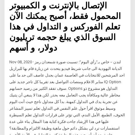
الإتصال بالإنترنت و الكمبيوتر
المحمول فقط، أصبح يمكنك الآن
تعلم الفوركس و التداول في هذا
السوق الذي يبلغ حجمه تريليون
دولار، و أسهم
Nov 08, 2020 · لندن – خاص بـ”رأي اليوم”: تسببت صورة شمعدان رمز
الديانة اليهودية الى جانب شريط فيديو يتحدث عن زيارة قام بها للبرازيل
احد المرشحين للانتخابات في العاصمة عمان بجدل عاصف الى حد ما على
منابر الاعلام ومنصات التواصل بعد تقريبا كل تاجر جديد على IQ Option
سوف تفقد الكثير من رصيد حسابهم. Options التداول هو مشروع ذو
مخاطر عالية ومكافأة يجب التعامل معه بحذر. لكن هذا لا ينبغي أن يثنيك
عن تجربة يدك في التداول كمهنة. بدأ كل متداول ناجح حيث أنت اليوم
وسيط موثوق اقرأ حول علم النفس في التداول تعلم تمييز المشاعر
الخوف، الطمع، الأمل الندم، التي تؤثر على قرارات التداول تعلم السيطرة
عليها في هذا الإرشاد جاءت فكرة كتابة هذا المقال بناء على عدة
استفسارات ترد لي بشكل دائم حول ماهية وظيفة الالتزام والمطابقة؟
خاصة بعد أن أصبحت هذه الوظيفة كثيرة التداول في الآونة الأخيرة