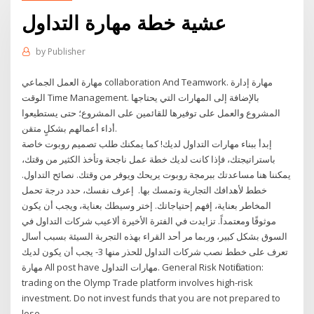
عشية خطة مهارة التداول
by
Publisher
مهارة العمل الجماعي collaboration And Teamwork. مهارة إدارة
الوقت Time Management. بالإضافة إلى المهارات التي يحتاجها
المشروع والعمل على توفيرها للقائمين على المشروع؛ حتى يستطيعوا
أداء أعمالهم بشكلٍ متقن.
إبدأ ببناء مهارات التداول لديك! كما يمكنك طلب تصميم روبوت خاصة
باستراتيجتك، فإذا كانت لديك خطة عمل ناجحة وتأخذ الكثير من وقتك،
يمكننا هنا مساعدتك ببرمجة روبوت يريحك ويوفر من وقتك. نصائح التداول.
خطط لأهدافك التجارية وتمسك بها. إعرف نفسك، حدد درجة تحمل
المخاطر بعناية، إفهم إحتياجاتك. إختر وسيطك بعناية، ويجب أن يكون
موثوقًا ومعتمداً. تزايدت في الفترة الأخيرة ألاعيب شركات التداول في
السوق بشكل كبير، وربما مر أحد القراء بهذه التجربة السيئة بسبب أسال
تعرف على خطط نصب شركات التداول للحذر منها 3- يجب أن يكون لديك
مهارة All post have مهارات التداول. General Risk Notification:
trading on the Olymp Trade platform involves high-risk
investment. Do not invest funds that you are not prepared to
lose.