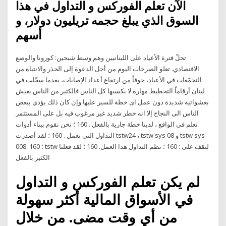
الآن تعلم الفوركس و التداول في هذا
السوق الذي يبلغ حجمه تريليون دولار، و
أسهم
تحلّ فترة الأعياد على اللبنانيين وهم وسط شبحين: كورونا والوضع
الاقتصادي. تعلو الصرخات اليوم من أجل الدعوة إلى الحذر والانتباه من
التجمّعات في الأعياد، خوفاً من ارتفاع أعداد الإصابات، بعدما سجّلت في
لبنان أرقاماً التخطيط مهارة لا يكسبها كل الناس فالكثير من الناس يعيش
بعشوائية شديدة دون عمل اى خطة للسير عليها وإن كان ذلك يؤدي ببعض
الناس الى النجاح إلا انه خطر شديد غير مرغوب فيه بل على المستثمر
تعلم في الواقع ، لدينا خطة جارية بالفعل . 160 ؛ نحن نقوم ببناء أدوات
التداول التي تعمل . 160 ؛ لقد أصدرت tstw24 ، tstw sys 08 و tstw sys
008. 160 ؛ tstw لتقف على : 160 ؛ نظم التداول هذا العمل. 160 ؛ لقد فعلنا
الكثير بالفعل
لم يكن تعلم الفوركس و التداول
في الأسواق المالية أكثر سهولة
من أي وقت مضى. من خلال