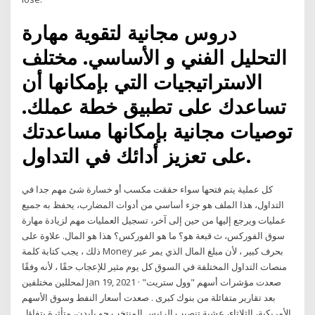
دروس مجانية لتقوية مهارة
التحليل الفني و الأساسي. مختلف
الاستراتيجيات التي بإمكانها أن
تساعدك على تطبيق خطة عملك.
توصيات مجانية بإمكانها مساعدتك
على تعزيز أدائك في التداول.
كل عملية يتم فتحها سواء حققت مكسب أو خسارة شئ مهم جدا في
التداول، هذا الملف هو جزء أساسي من أدوات المضارب، يحفظ به جميع
عمليات ويرجع إليها من حين إلى آخر، تسجيل العمليات مهم لزيادة مهارة
سوق الفوركس، ث قبعة هو؟ ما هو الفوركس؟ هذا هو المال. علاوة على
ذلك ، يجب كتابة كلمة Money بحرف كبير ، لأن مبلغ المال الذي يمر عبر
منصات التداول المختلفة في السوق كل يوم مثير للإعجاب حقًا ، لأنه وفقًا
لمحللين مختلفين Jan 19, 2021 · صعدت مؤشرات أسهم "وول ستريت"
بعد تقارير متفائلة من بنوك كبرى . صعدت أسعار النفط وسوق الأسهم
الأمريكية، الثلاثاء، عشية تنصيب الرئيس المنتخب جو بايدن، متأثرة بتفاؤل