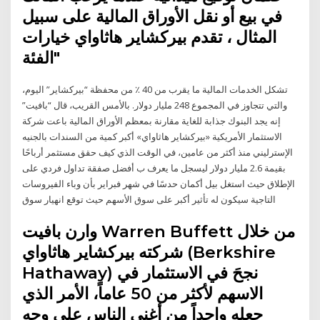
في بيع أو نقل الأوراق المالية على سبيل
المثال ، تقدم بيركشاير هاثاواي خيارات
"الفئة
تشكل الخدمات المالية ما يقرب من 40 ٪ من محفظة “بيركشاير” اليوم،
والتي تتجاوز في المجموع 248 مليار دولار. بالأمس القريب، قال “بافيت”
إنه يجد البنوك جذابة للغاية مقارنة بمعظم الأوراق المالية باعت شركة
الاستثمار الأمريكية «بيركشاير هاثاواي» أكبر كمية من السندات بالجنيه
الإسترليني منذ أكثر من عامين، في الوقت الذي كيف حقق مستثمر أرباحًا
بقيمة 2.6 مليار دولار ليسجل ما يعرف ب أفضل صفقة تداول فردي على
الإطلاق حيث استغل بيل أكمان حدسًا في شهر فبراير بأن وباء الفيروسات
التاجية سيكون له تأثير أكبر على سوق الأسهم حيث توقع انهيار سوق
وارن بافيت Warren Buffett من خلال
شركته بيركشاير هاثاواي (Berkshire
Hathaway) نجحَ في الاستثمار في
الاسهم لأكثر من 50 عاماً، الأمر الذي
جعله واحداً من أغنى الناس على وجه