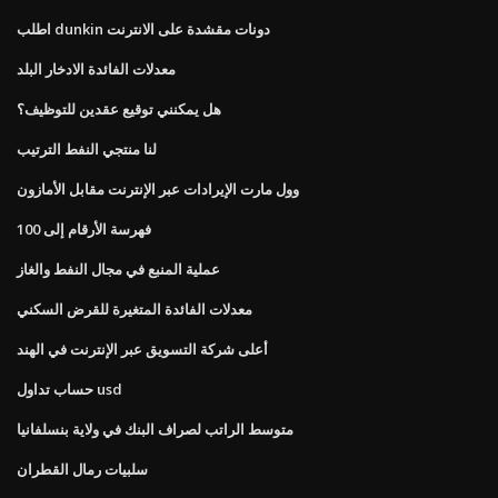
اطلب dunkin دونات مقشدة على الانترنت
معدلات الفائدة الادخار البلد
هل يمكنني توقيع عقدين للتوظيف؟
لنا منتجي النفط الترتيب
وول مارت الإيرادات عبر الإنترنت مقابل الأمازون
فهرسة الأرقام إلى 100
عملية المنبع في مجال النفط والغاز
معدلات الفائدة المتغيرة للقرض السكني
أعلى شركة التسويق عبر الإنترنت في الهند
حساب تداول usd
متوسط ​​الراتب لصراف البنك في ولاية بنسلفانيا
سلبيات رمال القطران