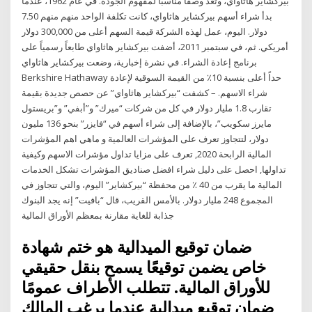
بيركشاير هاثاواي، وتعد وصفاً مناسباً لمفهوم الجودة. في عام 1962، عندما
بدأ شراء أسهم بيركشاير هاثاواي، كانت تكلفة الواحد منهم منهم 7.50
دولار. اليوم، عمل لهذه الشركة قيمة السهم أعلى من 300,000 دولار
أمريكي. ثم، في سبتمبر 2011، أضفت بيركشاير هاثاواي طابعاً رسمياً على
برنامج إعادة الشراء. في نشرة إخبارية، وضعت بيركشاير هاثاواي
Berkshire Hathaway حداً أعلى بنسبة 10٪ من القيمة السوقية لإعادة
شراء الاسهم. – كشفت “بيركشاير هاثاواي” عن حصص جديدة بقيمة
تقارب 1.8 مليار دولار في كل من شركات “ميرك” و”أبفي” و”بريستول
مايرز سكويب”، بالإضافة إلى شراء أسهم في “فايزر” بنحو 136 مليون
دولار، لتتجاوز تعرف على المؤشرات العالمية و ماهي اهم المؤشرات
المالية الرابحة 2020, تعرف على مزايا تداول مؤشرات الاسهم وكيفية
تداولها, احصل على دليل شراء افضل صناديق المؤشرات تشكل الخدمات
المالية ما يقرب من 40 ٪ من محفظة “بيركشاير” اليوم، والتي تتجاوز في
المجموع 248 مليار دولار. بالأمس القريب، قال “بافيت” إنه يجد البنوك
جذابة للغاية مقارنة بمعظم الأوراق المالية
ضمان توقيع الميدالية هو ختم شهادة
خاص يضمن توقيعًا يسمح بنقل حقيقي
للأوراق المالية. تتطلب الأطراف عمومًا
ضمان توقيع ميدالية عندما يرغب المالك