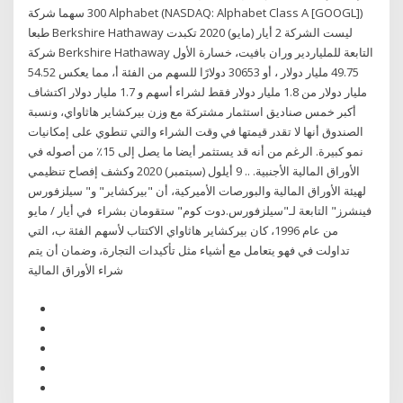
300 سهما شركة Alphabet ‪(NASDAQ: Alphabet Class A [GOOGL])‬
طبعا Berkshire Hathaway ليست الشركة 2 أيار (مايو) 2020 تكبدت
شركة Berkshire Hathaway التابعة للملياردير وران بافيت، خسارة الأول
49.75 مليار دولار ، أو 30653 دولارًا للسهم من الفئة أ، مما يعكس 54.52
مليار دولار من 1.8 مليار دولار فقط لشراء أسهم و 1.7 مليار دولار اكتشاف
أكبر خمس صناديق استثمار مشتركة مع وزن بيركشاير هاثاواي، ونسبة
الصندوق أنها لا تقدر قيمتها في وقت الشراء والتي تنطوي على إمكانيات
نمو كبيرة. الرغم من أنه قد يستثمر أيضا ما يصل إلى 15٪ من أصوله في
الأوراق المالية الأجنبية. .. 9 أيلول (سبتمبر) 2020 وكشف إفصاح تنظيمي
لهيئة الأوراق المالية والبورصات الأميركية، أن "بيركشاير" و" سيلزفورس
فينشرز" التابعة لـ"سيلزفورس.دوت كوم" ستقومان بشراء في أيار / مايو
من عام 1996، كان بيركشاير هاثاواي الاكتتاب لأسهم الفئة ب، التي
تداولت في فهو يتعامل مع أشياء مثل تأكيدات التجارة، وضمان أن يتم
شراء الأوراق المالية