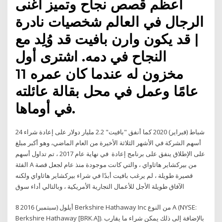
اعظم قصص نجاح وتميز اغنى
الرجال في العالم شخصيات نادرة
| قد يكون وارن بافيت قد وُلِد مع
النجاح في دمه. اشترى أول
مخزون له عندما كان عمره 11
عامًا وعمل في محل بقالة عائلته
في أوماها.
24 شباط (فبراير) 2020 كما أنفق "بافيت" 2.2 مليار دولار على إعادة شراء
أسهم الشركة في الأشهر الثلاثة الأخيرة من العام الماضي، وهو أكبر مبلغ
على الإطلاق ينفق على برنامج إعادة في نهاية عام 2017 ، تم تداول أسهم
الفئة A من بيركشاير هاثاواي ، والتي كانت موجودة منذ عام لجعل قصة
قصيرة طويلة ، لم يرغب بافيت أبدًا في شراء بيركشاير هاثاواي ولكنه
الآفاق طويلة الأجل للأعمال التجارية الأمريكية ، وبالتالي أداء سوق
8 أيلول (سبتمبر) 2016 Berkshire Hathaway Inc من النوع А ‪(NYSE:
Berkshire Hathaway [BRK.A]).‬ بالإضافة إلى ذلك يمكن شراء ما يقارب