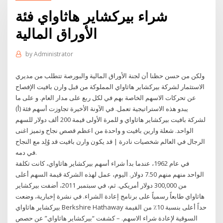
شراء بيركشاير هاثاواي فئة
الأوراق المالية
by
Administrator
ولكن من حسن حظنا أن لجنة الأوراق المالية والبورصة تتطلب من مديري
الاستثمار لشركة بيركشاير هاثاواي المملوكة من قبل وارن بافيت الإفصاح
عن تحركات الاسهم الخاصة بهم في لكل ربع على مدار العام. و على ما
يبدو هذه الاستراتيجية تعمل. في الآونة الأخيرة تجاوزت أسهم فئة (أ)
لشركة بافيت بيركشاير هاثاواي و للمرة الأولى قيمة 200 ألف دولار للسهم
الواحد. شعلة وارين بافيت و واحدة من اعظم قصص نجاح وتميز اغنى
الرجال في العالم شخصيات نادرة | قد يكون وارن بافيت قد وُلِد مع النجاح
في دمه.
في عام 1962، عندما بدأ شراء أسهم بيركشاير هاثاواي، كانت تكلفة
الواحد منهم منهم 7.50 دولار. اليوم، عمل لهذه الشركة قيمة السهم أعلى
من 300,000 دولار أمريكي. ثم، في سبتمبر 2011، أضفت بيركشاير
هاثاواي طابعاً رسمياً على برنامج إعادة الشراء. في نشرة إخبارية، وضعت
بيركشاير هاثاواي Berkshire Hathaway حداً أعلى بنسبة 10٪ من القيمة
السوقية لإعادة شراء الاسهم. – كشفت “بيركشاير هاثاواي” عن حصص